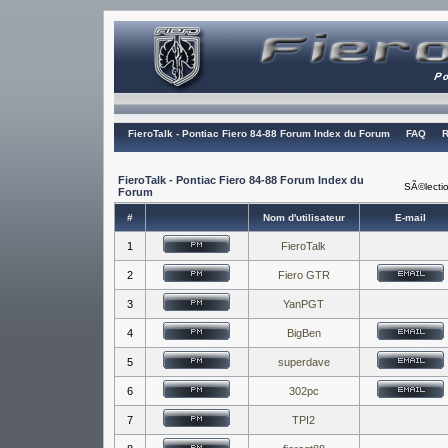
FieroTalk - Pontiac Fiero 84-88 Forum Index du Forum
FAQ
R
FieroTalk - Pontiac Fiero 84-88 Forum Index du
SÃ©lectio
Forum
#
Nom d'utilisateur
E-mail
1
FieroTalk
2
Fiero GTR
3
YanPGT
4
BigBen
5
superdave
6
302pc
7
TPI2