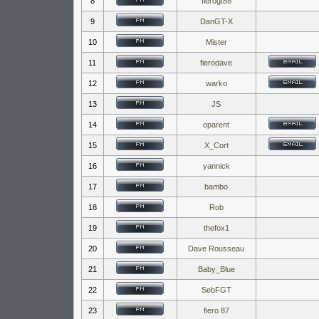
8
fierogt88
9
DanGT-X
10
Mister
11
fierodave
12
warko
13
JS
14
oparent
15
X_Cort
16
yannick
17
bambo
18
Rob
19
thefox1
20
Dave Rousseau
21
Baby_Blue
22
SebFGT
23
fiero 87