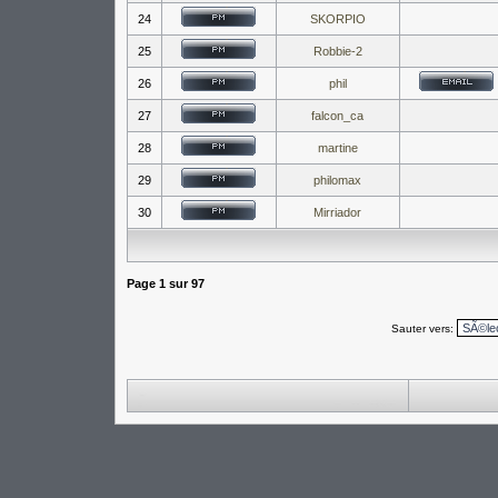
24
SKORPIO
25
Robbie-2
26
phil
27
falcon_ca
28
martine
29
philomax
30
Mirriador
Page
1
sur
97
Sauter vers: