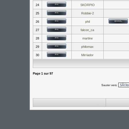
24
SKORPIO
25
Robbie-2
26
phil
27
falcon_ca
28
martine
29
philomax
30
Mirriador
Page
1
sur
97
Sauter vers: