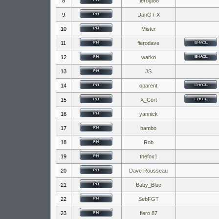
8
fierogt88
9
DanGT-X
10
Mister
11
fierodave
12
warko
13
JS
14
oparent
15
X_Cort
16
yannick
17
bambo
18
Rob
19
thefox1
20
Dave Rousseau
21
Baby_Blue
22
SebFGT
23
fiero 87