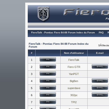
FieroTalk - Pontiac Fiero 84-88 Forum Index du Forum
FAQ
R
FieroTalk - Pontiac Fiero 84-88 Forum Index du
SÃ©lectio
Forum
#
Nom d'utilisateur
E-mail
1
FieroTalk
2
Fiero GTR
3
YanPGT
4
BigBen
5
superdave
6
302pc
7
TPI2