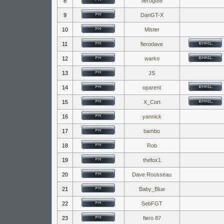
8
fierogt88
9
DanGT-X
10
Mister
11
fierodave
12
warko
13
JS
14
oparent
15
X_Cort
16
yannick
17
bambo
18
Rob
19
thefox1
20
Dave Rousseau
21
Baby_Blue
22
SebFGT
23
fiero 87