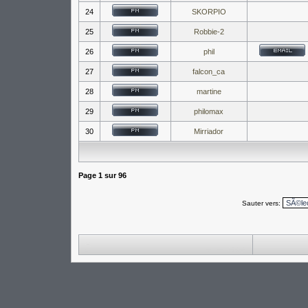
24
SKORPIO
25
Robbie-2
26
phil
27
falcon_ca
28
martine
29
philomax
30
Mirriador
Page
1
sur
96
Sauter vers: