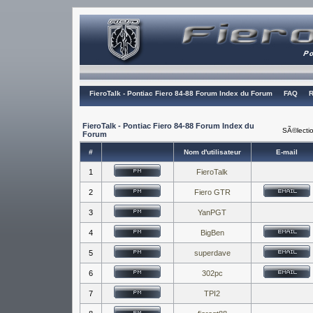
FieroTalk - Pontiac Fiero 84-88 Forum Index du Forum
FAQ
R
FieroTalk - Pontiac Fiero 84-88 Forum Index du
SÃ©lectio
Forum
#
Nom d'utilisateur
E-mail
1
FieroTalk
2
Fiero GTR
3
YanPGT
4
BigBen
5
superdave
6
302pc
7
TPI2