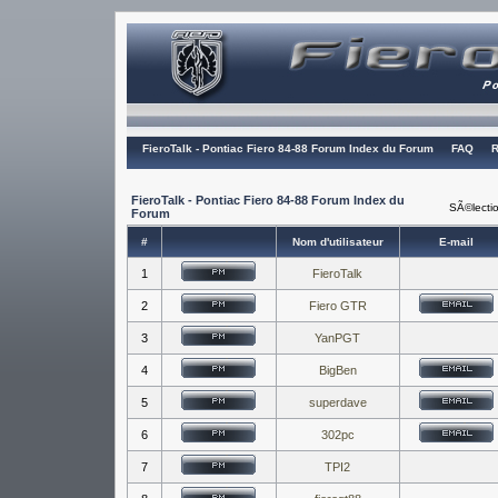
FieroTalk - Pontiac Fiero 84-88 Forum Index du Forum
FAQ
R
FieroTalk - Pontiac Fiero 84-88 Forum Index du
SÃ©lectio
Forum
#
Nom d'utilisateur
E-mail
1
FieroTalk
2
Fiero GTR
3
YanPGT
4
BigBen
5
superdave
6
302pc
7
TPI2