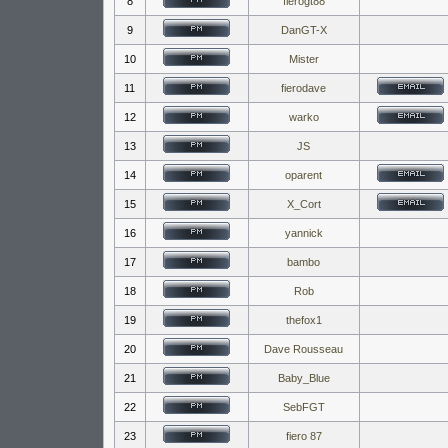
8
fierogt88
9
DanGT-X
10
Mister
11
fierodave
12
warko
13
JS
14
oparent
15
X_Cort
16
yannick
17
bambo
18
Rob
19
thefox1
20
Dave Rousseau
21
Baby_Blue
22
SebFGT
23
fiero 87