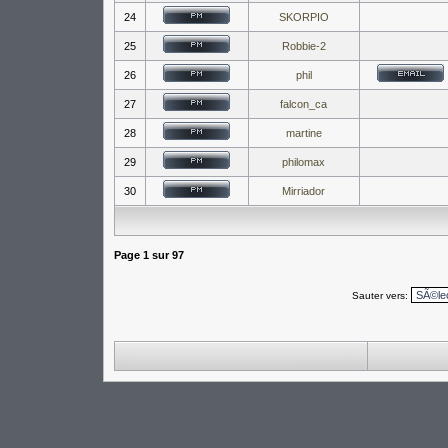
24
SKORPIO
25
Robbie-2
26
phil
27
falcon_ca
28
martine
29
philomax
30
Mirriador
Page
1
sur
97
Sauter vers: