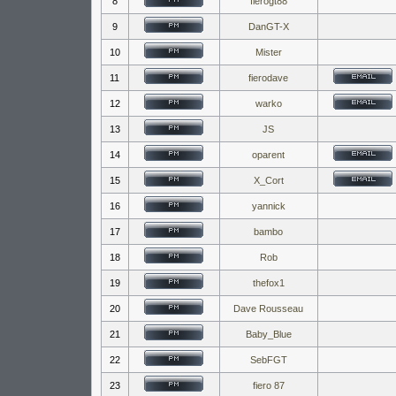
8
fierogt88
9
DanGT-X
10
Mister
11
fierodave
12
warko
13
JS
14
oparent
15
X_Cort
16
yannick
17
bambo
18
Rob
19
thefox1
20
Dave Rousseau
21
Baby_Blue
22
SebFGT
23
fiero 87