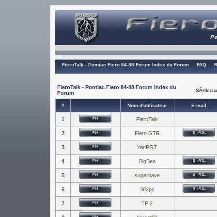
FieroTalk - Pontiac Fiero 84-88 Forum Index du Forum
FAQ
R
FieroTalk - Pontiac Fiero 84-88 Forum Index du
SÃ©lectio
Forum
#
Nom d'utilisateur
E-mail
1
FieroTalk
2
Fiero GTR
3
YanPGT
4
BigBen
5
superdave
6
302pc
7
TPI2