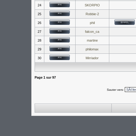
24
SKORPIO
25
Robbie-2
26
phil
27
falcon_ca
28
martine
29
philomax
30
Mirriador
Page
1
sur
97
Sauter vers: