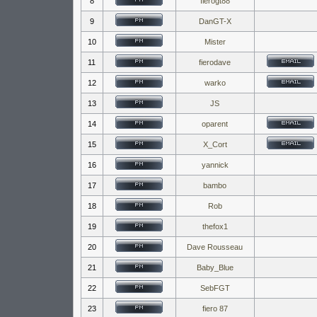
8
fierogt88
9
DanGT-X
10
Mister
11
fierodave
12
warko
13
JS
14
oparent
15
X_Cort
16
yannick
17
bambo
18
Rob
19
thefox1
20
Dave Rousseau
21
Baby_Blue
22
SebFGT
23
fiero 87