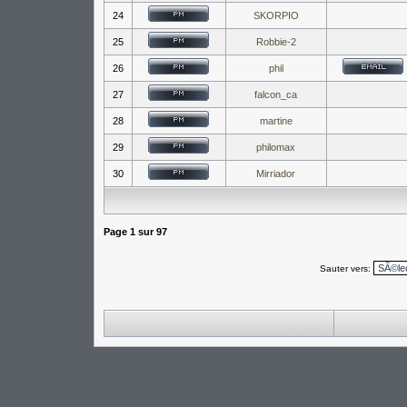
24
SKORPIO
25
Robbie-2
26
phil
27
falcon_ca
28
martine
29
philomax
30
Mirriador
Page
1
sur
97
Sauter vers: