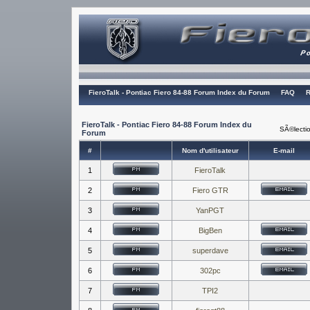
FieroTalk - Pontiac Fiero 84-88 Forum Index du Forum
FAQ
R
FieroTalk - Pontiac Fiero 84-88 Forum Index du
SÃ©lectio
Forum
#
Nom d'utilisateur
E-mail
1
FieroTalk
2
Fiero GTR
3
YanPGT
4
BigBen
5
superdave
6
302pc
7
TPI2