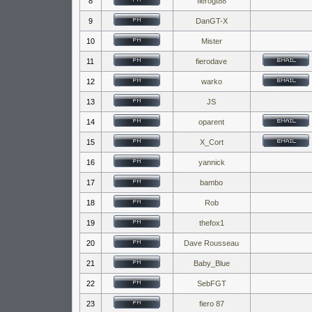
8
fierogt88
9
DanGT-X
10
Mister
11
fierodave
12
warko
13
JS
14
oparent
15
X_Cort
16
yannick
17
bambo
18
Rob
19
thefox1
20
Dave Rousseau
21
Baby_Blue
22
SebFGT
23
fiero 87