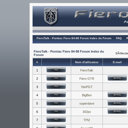
FieroTalk - Pontiac Fiero 84-88 Forum Index du Forum
FAQ
R
FieroTalk - Pontiac Fiero 84-88 Forum Index du
SÃ©lectio
Forum
#
Nom d'utilisateur
E-mail
1
FieroTalk
2
Fiero GTR
3
YanPGT
4
BigBen
5
superdave
6
302pc
7
TPI2