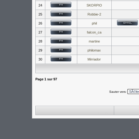
24
SKORPIO
25
Robbie-2
26
phil
27
falcon_ca
28
martine
29
philomax
30
Mirriador
Page
1
sur
97
Sauter vers: