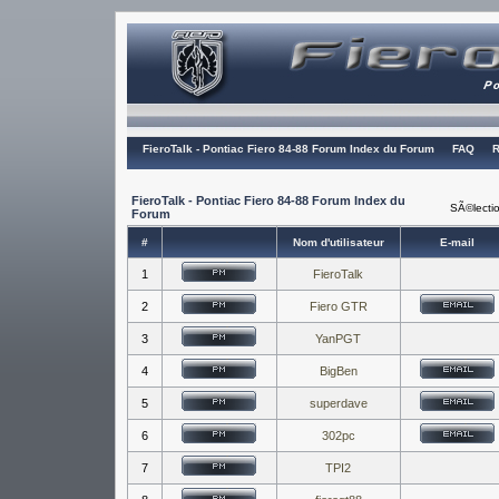
FieroTalk - Pontiac Fiero 84-88 Forum Index du Forum
FAQ
R
FieroTalk - Pontiac Fiero 84-88 Forum Index du
SÃ©lectio
Forum
#
Nom d'utilisateur
E-mail
1
FieroTalk
2
Fiero GTR
3
YanPGT
4
BigBen
5
superdave
6
302pc
7
TPI2