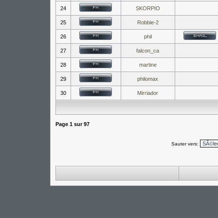
24
SKORPIO
25
Robbie-2
26
phil
27
falcon_ca
28
martine
29
philomax
30
Mirriador
Page
1
sur
97
Sauter vers: