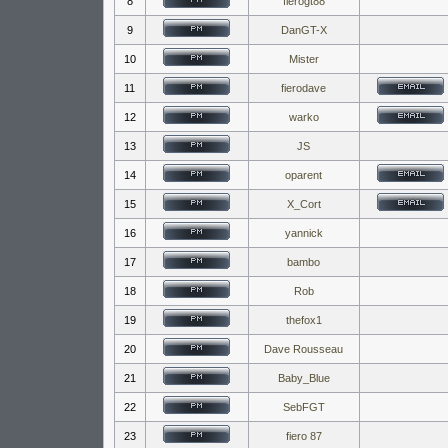
8
fierogt88
9
DanGT-X
10
Mister
11
fierodave
12
warko
13
JS
14
oparent
15
X_Cort
16
yannick
17
bambo
18
Rob
19
thefox1
20
Dave Rousseau
21
Baby_Blue
22
SebFGT
23
fiero 87