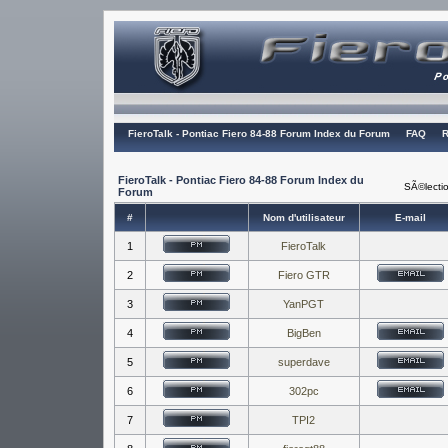
FieroTalk - Pontiac Fiero 84-88 Forum Index du Forum
FAQ
R
FieroTalk - Pontiac Fiero 84-88 Forum Index du
SÃ©lectio
Forum
#
Nom d'utilisateur
E-mail
1
FieroTalk
2
Fiero GTR
3
YanPGT
4
BigBen
5
superdave
6
302pc
7
TPI2