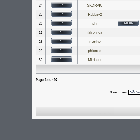
24
SKORPIO
25
Robbie-2
26
phil
27
falcon_ca
28
martine
29
philomax
30
Mirriador
Page
1
sur
97
Sauter vers: