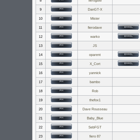
8
fierogt88
9
DanGT-X
10
Mister
11
fierodave
12
warko
13
JS
14
oparent
15
X_Cort
16
yannick
17
bambo
18
Rob
19
thefox1
20
Dave Rousseau
21
Baby_Blue
22
SebFGT
23
fiero 87