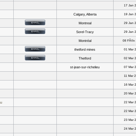
17 Jan 
Calgary, Alberta
19 Jan 
Montreal
29 Jan 
Sorel-Tracy
29 Jan 
Montréal
08 FÃ©v
thetford mines
01 Mar 
Thetford
02 Mar 
st-jean-sur-richelieu
07 Mar 
11 Mar 
16 Mar 
20 Mar 
au
22 Mar 
22 Mar 
23 Mar 
24 Mar 