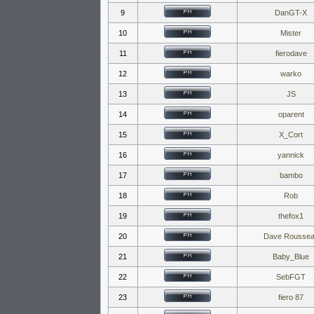
9
DanGT-X
10
Mister
11
fierodave
12
warko
13
JS
14
oparent
15
X_Cort
16
yannick
17
bambo
18
Rob
19
thefox1
20
Dave Rousse
21
Baby_Blue
22
SebFGT
23
fiero 87