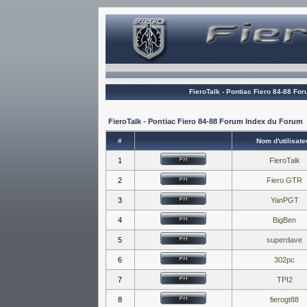
FieroTalk - Pontiac Fiero 84-88 Fo
FieroTalk - Pontiac Fiero 84-88 Forum Index du Forum
#
Nom d'utilisate
1
FieroTalk
2
Fiero GTR
3
YanPGT
4
BigBen
5
superdave
6
302pc
7
TPI2
8
fierogt88