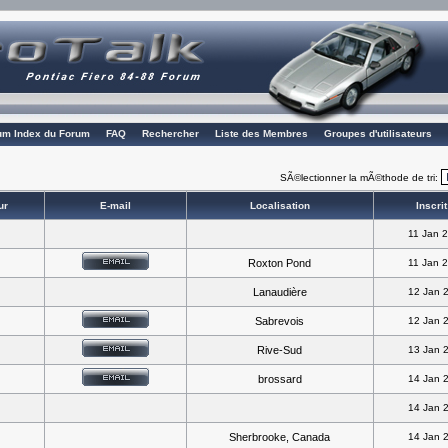
rum Index du Forum
FAQ
Rechercher
Liste des Membres
Groupes d'utilisateurs
SÃ©lectionner la mÃ©thode de tri:
ur
E-mail
Localisation
Inscrit
11 Jan 
Roxton Pond
11 Jan 
Lanaudière
12 Jan 
Sabrevois
12 Jan 
Rive-Sud
13 Jan 
brossard
14 Jan 
14 Jan 
Sherbrooke, Canada
14 Jan 