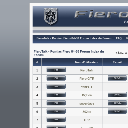
FieroTalk - Pontiac Fiero 84-88 Forum Index du Forum
FAQ
R
FieroTalk - Pontiac Fiero 84-88 Forum Index du
SÃ©lectio
Forum
#
Nom d'utilisateur
E-mail
1
FieroTalk
2
Fiero GTR
3
YanPGT
4
BigBen
5
superdave
6
302pc
7
TPI2