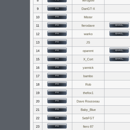
8
fierogt88
9
DanGT-X
10
Mister
11
fierodave
12
warko
13
JS
14
oparent
15
X_Cort
16
yannick
17
bambo
18
Rob
19
thefox1
20
Dave Rousseau
21
Baby_Blue
22
SebFGT
23
fiero 87