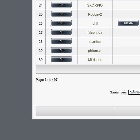
24
SKORPIO
25
Robbie-2
26
phil
27
falcon_ca
28
martine
29
philomax
30
Mirriador
Page
1
sur
97
Sauter vers: