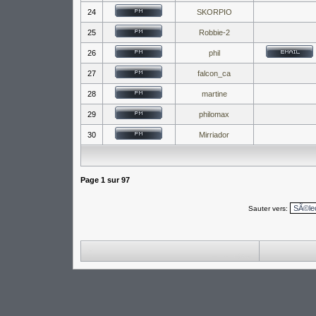
24
SKORPIO
25
Robbie-2
26
phil
27
falcon_ca
28
martine
29
philomax
30
Mirriador
Page
1
sur
97
Sauter vers: