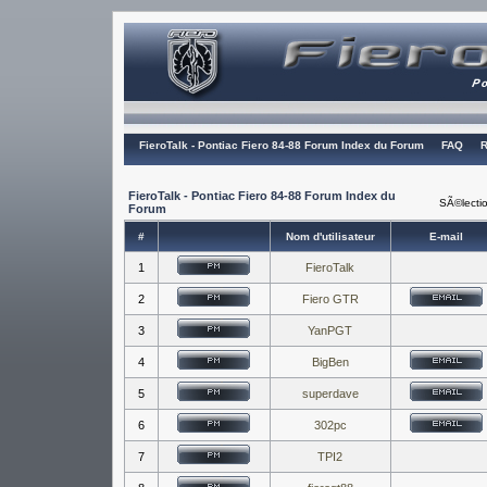
FieroTalk - Pontiac Fiero 84-88 Forum Index du Forum
FAQ
R
FieroTalk - Pontiac Fiero 84-88 Forum Index du
SÃ©lectio
Forum
#
Nom d'utilisateur
E-mail
1
FieroTalk
2
Fiero GTR
3
YanPGT
4
BigBen
5
superdave
6
302pc
7
TPI2