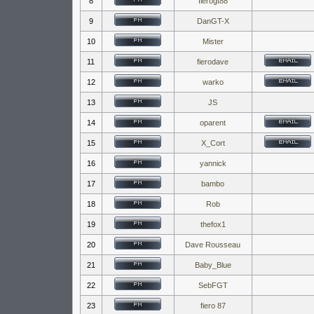
8
fierogt88
9
DanGT-X
10
Mister
11
fierodave
12
warko
13
JS
14
oparent
15
X_Cort
16
yannick
17
bambo
18
Rob
19
thefox1
20
Dave Rousseau
21
Baby_Blue
22
SebFGT
23
fiero 87