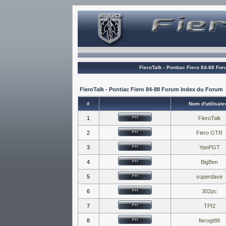
FieroTalk - Pontiac Fiero 84-88 Fo
FieroTalk - Pontiac Fiero 84-88 Forum Index du Forum
#
Nom d'utilisate
1
FieroTalk
2
Fiero GTR
3
YanPGT
4
BigBen
5
superdave
6
302pc
7
TPI2
8
fierogt88