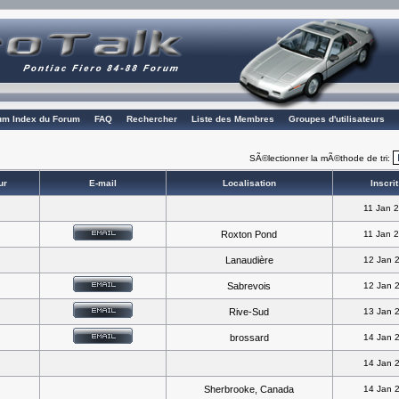
rum Index du Forum
FAQ
Rechercher
Liste des Membres
Groupes d'utilisateurs
SÃ©lectionner la mÃ©thode de tri:
ur
E-mail
Localisation
Inscrit
11 Jan 
Roxton Pond
11 Jan 
Lanaudière
12 Jan 
Sabrevois
12 Jan 
Rive-Sud
13 Jan 
brossard
14 Jan 
14 Jan 
Sherbrooke, Canada
14 Jan 