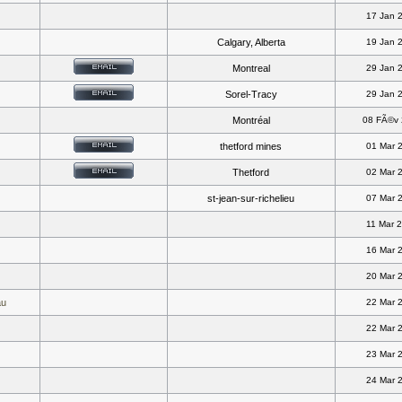
17 Jan 
Calgary, Alberta
19 Jan 
Montreal
29 Jan 
Sorel-Tracy
29 Jan 
Montréal
08 FÃ©v
thetford mines
01 Mar 
Thetford
02 Mar 
st-jean-sur-richelieu
07 Mar 
11 Mar 
16 Mar 
20 Mar 
au
22 Mar 
22 Mar 
23 Mar 
24 Mar 