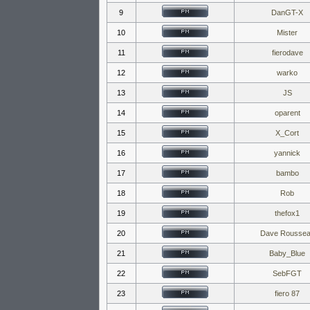
9
DanGT-X
10
Mister
11
fierodave
12
warko
13
JS
14
oparent
15
X_Cort
16
yannick
17
bambo
18
Rob
19
thefox1
20
Dave Rousse
21
Baby_Blue
22
SebFGT
23
fiero 87