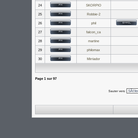
24
SKORPIO
25
Robbie-2
26
phil
27
falcon_ca
28
martine
29
philomax
30
Mirriador
Page
1
sur
97
Sauter vers: