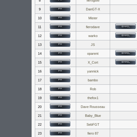
8
fierogt88
9
DanGT-X
10
Mister
11
fierodave
12
warko
13
JS
14
oparent
15
X_Cort
16
yannick
17
bambo
18
Rob
19
thefox1
20
Dave Rousseau
21
Baby_Blue
22
SebFGT
23
fiero 87