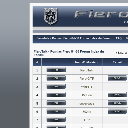
FieroTalk - Pontiac Fiero 84-88 Forum Index du Forum
FAQ
R
FieroTalk - Pontiac Fiero 84-88 Forum Index du
SÃ©lectio
Forum
#
Nom d'utilisateur
E-mail
1
FieroTalk
2
Fiero GTR
3
YanPGT
4
BigBen
5
superdave
6
302pc
7
TPI2