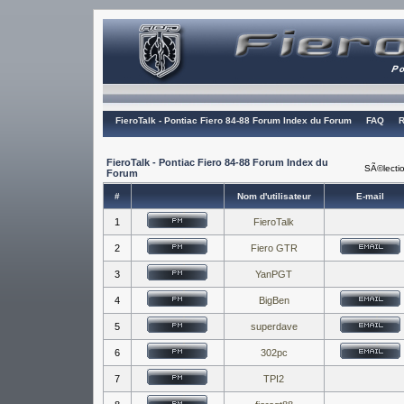
FieroTalk - Pontiac Fiero 84-88 Forum Index du Forum
FAQ
R
FieroTalk - Pontiac Fiero 84-88 Forum Index du
SÃ©lectio
Forum
#
Nom d'utilisateur
E-mail
1
FieroTalk
2
Fiero GTR
3
YanPGT
4
BigBen
5
superdave
6
302pc
7
TPI2