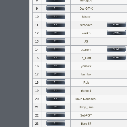
8
fierogt88
9
DanGT-X
10
Mister
11
fierodave
12
warko
13
JS
14
oparent
15
X_Cort
16
yannick
17
bambo
18
Rob
19
thefox1
20
Dave Rousseau
21
Baby_Blue
22
SebFGT
23
fiero 87