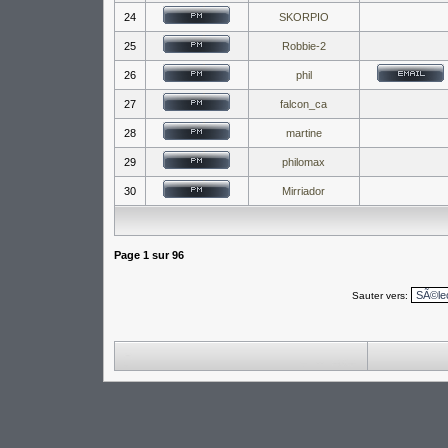
24
SKORPIO
25
Robbie-2
26
phil
27
falcon_ca
28
martine
29
philomax
30
Mirriador
Page
1
sur
96
Sauter vers: