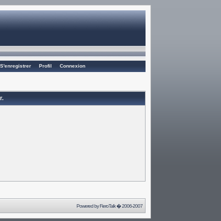
S'enregistrer
Profil
Connexion
r.
Powered by
FieroTalk
� 2006-2007