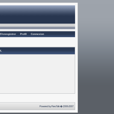
S'enregistrer
Profil
Connexion
r.
Powered by
FieroTalk
� 2006-2007