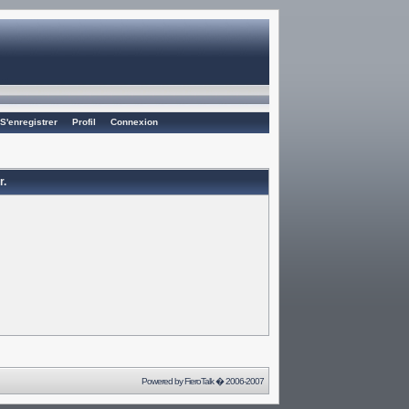
S'enregistrer
Profil
Connexion
r.
Powered by
FieroTalk
� 2006-2007