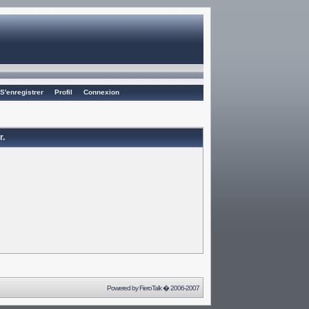
S'enregistrer
Profil
Connexion
r.
Powered by
FieroTalk
� 2006-2007