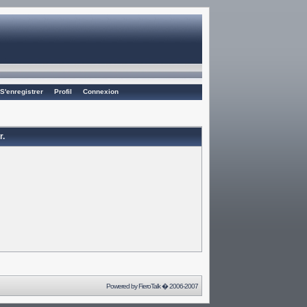
S'enregistrer
Profil
Connexion
r.
Powered by
FieroTalk
� 2006-2007