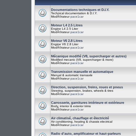
Documentations techniques et D.I.Y.
Technical documentation & D.I.Y.
ModÃ©rateur
pace1car
Moteur L4 2.5 Litres
Engine L4 2.5 Liter
ModÃ©rateur
pace1car
Moteur V6 2.8 Litres
Engine V6 2.8 Liter
ModÃ©rateur
pace1car
Mécanique modifié (V8, supercharger et autres)
Modified mecanic (V8, supercharger & more)
ModÃ©rateur
pace1car
Transmission manuelle et automatique
Manual & automatic transaxle
ModÃ©rateur
pace1car
Direction, suspension, freins, roues et pneus
Steering, suspension, brakes, wheels & tires
ModÃ©rateur
pace1car
Carrosserie, garnitures intérieure et extérieure
Body, interior & exterior trims
ModÃ©rateur
pace1car
Air climatisé, chauffage et électricité
Air conditioning, heating & chassis electrical
ModÃ©rateur
pace1car
Radio d'auto, amplificateur et haut-parleurs