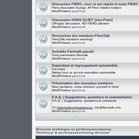
Discussion FIERO...tout ce qui rejoint le sujet FIERO
Fiero discussion lounge. All Fiero related subject.
ModÃ©rateur
pace1car
Discussion HORS-SUJET (non-Fiero)
Off-topic discussion. NO FIERO allowed
ModÃ©rateur
pace1car
Rencontres des membres FieroTalk
FieroTalk members meetings
ModÃ©rateur
pace1car
Activités Fierotalk passés
Past evenement fierotalk
ModÃ©rateur
pace1car
Exposition et regroupement automobile
Car expo
Mettez tout ce qui est exposition automobile
ModÃ©rateur
pace1car
Présentation des nouveaux membres
New members, come introduct yourself in here!
ModÃ©rateur
pace1car
F.A.Q. | Suggestions, questions et commentaires
F.A.Q. | Suggestions, questions & comments
(?)
Informations/Assistances:
info@fierotalk.com
ModÃ©rateur
pace1car
Division technique et performance/tuning
Technical & performance/tuning division