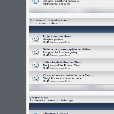
Car radio, amplifier & speakers
ModÃ©rateur
pace1car
Division du divertissement
Entertainment division
Projets des membres
Members projects
ModÃ©rateur
pace1car
Gallerie de photographies et vidéos
Photographs & videos gallery
ModÃ©rateur
pace1car
L'histoire de la Pontiac Fiero
The history of the Pontiac Fiero
ModÃ©rateur
pace1car
Kit car et autres dérivé de de la Fiero
Fiero's kit cars and another same .
ModÃ©rateur
pace1car
eFiero''R''Us
Recherche, vente et échange
Véhicules à vendre