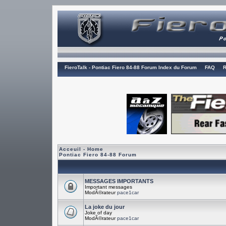
FieroTalk - Pontiac Fiero 84-88 Forum Index du Forum
FAQ
R
Acceuil - Home
Pontiac Fiero 84-88 Forum
MESSAGES IMPORTANTS
Important messages
ModÃ©rateur
pace1car
La joke du jour
Joke of day
ModÃ©rateur
pace1car