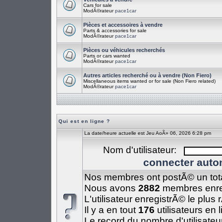
Cars for sale
ModÃ©rateur
pace1car
Pièces et accessoires à vendre
Parts & accessories for sale
ModÃ©rateur
pace1car
Pièces ou véhicules recherchés
Parts or cars wanted
ModÃ©rateur
pace1car
Autres articles recherché ou à vendre (Non Fiero)
Miscellaneous items wanted or for sale (Non Fiero related)
ModÃ©rateur
pace1car
Qui est en ligne ?
La date/heure actuelle est Jeu AoÃ» 06, 2026 6:28 pm
Nom d'utilisateur:
connecter auto
Nos membres ont postÃ© un tot
Nous avons
2882
membres enre
L'utilisateur enregistrÃ© le plus
Il y a en tout
176
utilisateurs en 
Le record du nombre d'utilisateu