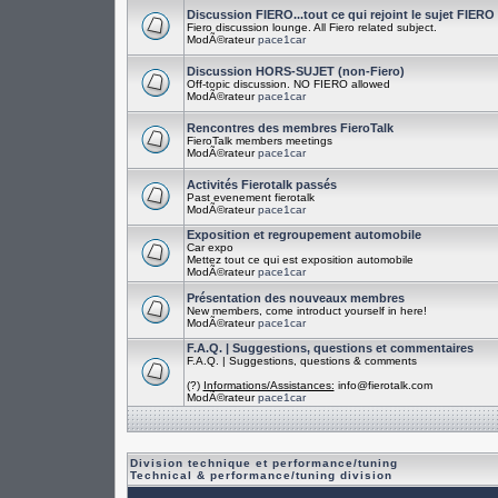
Discussion FIERO...tout ce qui rejoint le sujet FIERO
Fiero discussion lounge. All Fiero related subject.
ModÃ©rateur
pace1car
Discussion HORS-SUJET (non-Fiero)
Off-topic discussion. NO FIERO allowed
ModÃ©rateur
pace1car
Rencontres des membres FieroTalk
FieroTalk members meetings
ModÃ©rateur
pace1car
Activités Fierotalk passés
Past evenement fierotalk
ModÃ©rateur
pace1car
Exposition et regroupement automobile
Car expo
Mettez tout ce qui est exposition automobile
ModÃ©rateur
pace1car
Présentation des nouveaux membres
New members, come introduct yourself in here!
ModÃ©rateur
pace1car
F.A.Q. | Suggestions, questions et commentaires
F.A.Q. | Suggestions, questions & comments
(?)
Informations/Assistances:
info@fierotalk.com
ModÃ©rateur
pace1car
Division technique et performance/tuning
Technical & performance/tuning division