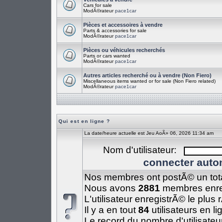
Cars for sale
ModÃ©rateur
pace1car
Pièces et accessoires à vendre
Parts & accessories for sale
ModÃ©rateur
pace1car
Pièces ou véhicules recherchés
Parts or cars wanted
ModÃ©rateur
pace1car
Autres articles recherché ou à vendre (Non Fiero)
Miscellaneous items wanted or for sale (Non Fiero related)
ModÃ©rateur
pace1car
Qui est en ligne ?
La date/heure actuelle est Jeu AoÃ» 06, 2026 11:34 am
Nom d'utilisateur:
connecter auto
Nos membres ont postÃ© un tot
Nous avons
2881
membres enre
L'utilisateur enregistrÃ© le plus
Il y a en tout
84
utilisateurs en li
Le record du nombre d'utilisateu