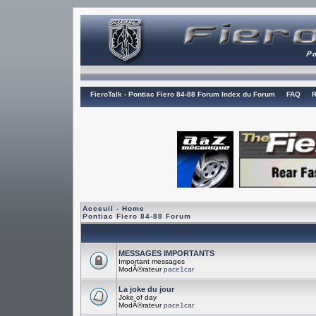
FieroTalk - Pontiac Fiero 84-88 Forum Index du Forum
FAQ
R
Acceuil - Home
Pontiac Fiero 84-88 Forum
MESSAGES IMPORTANTS
Important messages
ModÃ©rateur
pace1car
La joke du jour
Joke of day
ModÃ©rateur
pace1car