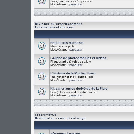
Car radio, amplifier & speakers
ModÃ©rateur
pace1car
Division du divertissement
Entertainment division
Projets des membres
Members projects
ModÃ©rateur
pace1car
Gallerie de photographies et vidéos
Photographs & videos gallery
ModÃ©rateur
pace1car
L'histoire de la Pontiac Fiero
The history of the Pontiac Fiero
ModÃ©rateur
pace1car
Kit car et autres dérivé de de la Fiero
Fiero's kit cars and another same .
ModÃ©rateur
pace1car
eFiero''R''Us
Recherche, vente et échange
Véhicules à vendre