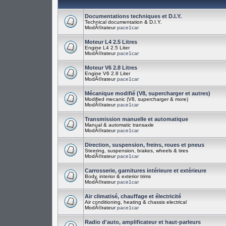
Documentations techniques et D.I.Y.
Technical documentation & D.I.Y.
ModÃ©rateur
pace1car
Moteur L4 2.5 Litres
Engine L4 2.5 Liter
ModÃ©rateur
pace1car
Moteur V6 2.8 Litres
Engine V6 2.8 Liter
ModÃ©rateur
pace1car
Mécanique modifié (V8, supercharger et autres)
Modified mecanic (V8, supercharger & more)
ModÃ©rateur
pace1car
Transmission manuelle et automatique
Manual & automatic transaxle
ModÃ©rateur
pace1car
Direction, suspension, freins, roues et pneus
Steering, suspension, brakes, wheels & tires
ModÃ©rateur
pace1car
Carrosserie, garnitures intérieure et extérieure
Body, interior & exterior trims
ModÃ©rateur
pace1car
Air climatisé, chauffage et électricité
Air conditioning, heating & chassis electrical
ModÃ©rateur
pace1car
Radio d'auto, amplificateur et haut-parleurs