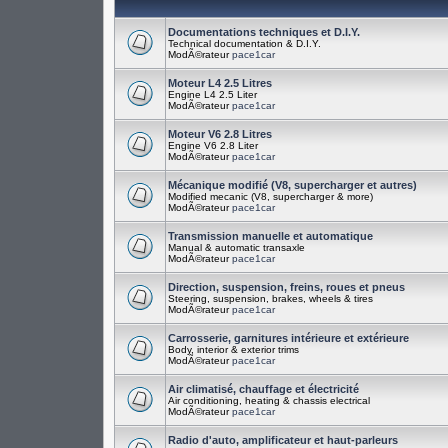
Documentations techniques et D.I.Y.
Technical documentation & D.I.Y.
ModÃ©rateur
pace1car
Moteur L4 2.5 Litres
Engine L4 2.5 Liter
ModÃ©rateur
pace1car
Moteur V6 2.8 Litres
Engine V6 2.8 Liter
ModÃ©rateur
pace1car
Mécanique modifié (V8, supercharger et autres)
Modified mecanic (V8, supercharger & more)
ModÃ©rateur
pace1car
Transmission manuelle et automatique
Manual & automatic transaxle
ModÃ©rateur
pace1car
Direction, suspension, freins, roues et pneus
Steering, suspension, brakes, wheels & tires
ModÃ©rateur
pace1car
Carrosserie, garnitures intérieure et extérieure
Body, interior & exterior trims
ModÃ©rateur
pace1car
Air climatisé, chauffage et électricité
Air conditioning, heating & chassis electrical
ModÃ©rateur
pace1car
Radio d'auto, amplificateur et haut-parleurs