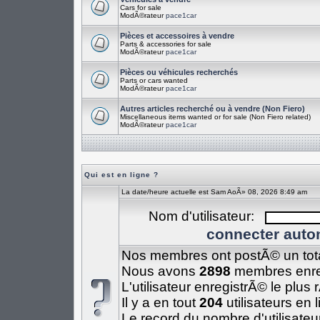
Cars for sale
ModÃ©rateur
pace1car
Pièces et accessoires à vendre
Parts & accessories for sale
ModÃ©rateur
pace1car
Pièces ou véhicules recherchés
Parts or cars wanted
ModÃ©rateur
pace1car
Autres articles recherché ou à vendre (Non Fiero)
Miscellaneous items wanted or for sale (Non Fiero related)
ModÃ©rateur
pace1car
Qui est en ligne ?
La date/heure actuelle est Sam AoÃ» 08, 2026 8:49 am
Nom d'utilisateur:
connecter auto
Nos membres ont postÃ© un tot
Nous avons
2898
membres enre
L'utilisateur enregistrÃ© le plus
Il y a en tout
204
utilisateurs en 
Le record du nombre d'utilisateu