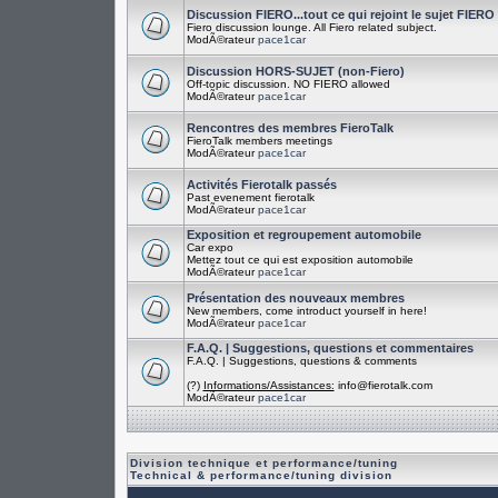
Discussion FIERO...tout ce qui rejoint le sujet FIERO
Fiero discussion lounge. All Fiero related subject.
ModÃ©rateur
pace1car
Discussion HORS-SUJET (non-Fiero)
Off-topic discussion. NO FIERO allowed
ModÃ©rateur
pace1car
Rencontres des membres FieroTalk
FieroTalk members meetings
ModÃ©rateur
pace1car
Activités Fierotalk passés
Past evenement fierotalk
ModÃ©rateur
pace1car
Exposition et regroupement automobile
Car expo
Mettez tout ce qui est exposition automobile
ModÃ©rateur
pace1car
Présentation des nouveaux membres
New members, come introduct yourself in here!
ModÃ©rateur
pace1car
F.A.Q. | Suggestions, questions et commentaires
F.A.Q. | Suggestions, questions & comments
(?)
Informations/Assistances:
info@fierotalk.com
ModÃ©rateur
pace1car
Division technique et performance/tuning
Technical & performance/tuning division