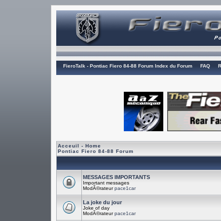
FieroTalk - Pontiac Fiero 84-88 Forum Index du Forum
FAQ
R
Acceuil - Home
Pontiac Fiero 84-88 Forum
MESSAGES IMPORTANTS
Important messages
ModÃ©rateur
pace1car
La joke du jour
Joke of day
ModÃ©rateur
pace1car