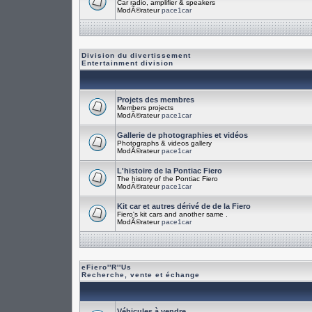
Car radio, amplifier & speakers
ModÃ©rateur
pace1car
Division du divertissement
Entertainment division
Projets des membres
Members projects
ModÃ©rateur
pace1car
Gallerie de photographies et vidéos
Photographs & videos gallery
ModÃ©rateur
pace1car
L'histoire de la Pontiac Fiero
The history of the Pontiac Fiero
ModÃ©rateur
pace1car
Kit car et autres dérivé de de la Fiero
Fiero's kit cars and another same .
ModÃ©rateur
pace1car
eFiero''R''Us
Recherche, vente et échange
Véhicules à vendre