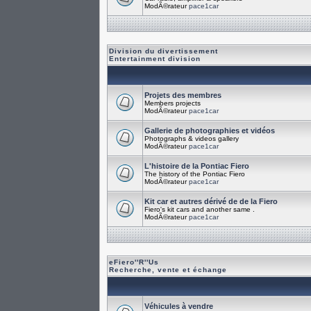
ModÃ©rateur
pace1car
Division du divertissement
Entertainment division
Projets des membres
Members projects
ModÃ©rateur
pace1car
Gallerie de photographies et vidéos
Photographs & videos gallery
ModÃ©rateur
pace1car
L'histoire de la Pontiac Fiero
The history of the Pontiac Fiero
ModÃ©rateur
pace1car
Kit car et autres dérivé de de la Fiero
Fiero's kit cars and another same .
ModÃ©rateur
pace1car
eFiero''R''Us
Recherche, vente et échange
Véhicules à vendre