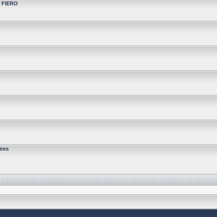
t FIERO
ires