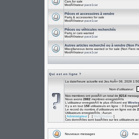
Cars for sale
ModÃ©rateur
pace1car
Pièces et accessoires à vendre
Parts & accessories for sale
ModÃ©rateur
pace1car
Pièces ou véhicules recherchés
Parts or cars wanted
ModÃ©rateur
pace1car
Autres articles recherché ou à vendre (Non Fi
Miscellaneous items wanted or for sale (Non Fiero re
ModÃ©rateur
pace1car
Qui est en ligne ?
La date/heure actuelle est Jeu AoÃ» 06, 2026 1:5
Nom d'utilisateur:
Nos membres ont postÃ© un total de
8214
messag
Nous avons
2882
membres enregistrÃ©s
L'utilisateur enregistrÃ© le plus rÃ©cent est
Wirele
Il y a en tout
150
utilisateurs en ligne :: 0 Enregistr
Le record du nombre d'utilisateurs en ligne est de
2
Utilisateurs enregistrÃ©s : Aucun
[
Administrateur
] [
ModÃ©rateur
]
Ces donnÃ©es sont basÃ©es sur les utilisateurs act
Nouveaux messages
Pas 