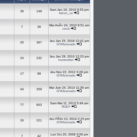
Sam Jan 16, 2010 9:53 pm
36
149
falcon_ca
Mar AoÃ» 24, 2010 8:51 am
7
36
crock
Jeu Jan 25, 2018 12:41 pm
45
367
GTAficionado
Jeu Jan 28, 2010 12:23 pm
24
232
hootersfan
Jeu Nov 22, 2012 3:28 pm
17
98
GTAficionado
Mar Juin 24, 2014 11:36 am
44
359
GTAficionado
Sam Mai 11, 2013 5:49 am
77
603
RUDY
Jeu FÃ©v 13, 2014 2:15 pm
26
221
GTAficionado
Lun Oct 20, 2008 3:06 pm
7
42