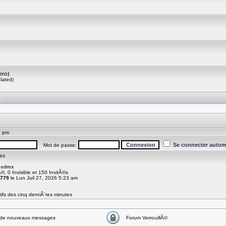
ero)
lated)
0 pm
Se connecter autom
Mot de passe:
es
ssdmx
Ã©, 0 Invisible et 150 InvitÃ©s
779
le Lun Juil 27, 2026 5:23 am
ifs des cinq derniÃ¨res minutes
de nouveaux messages
Forum VerrouillÃ©