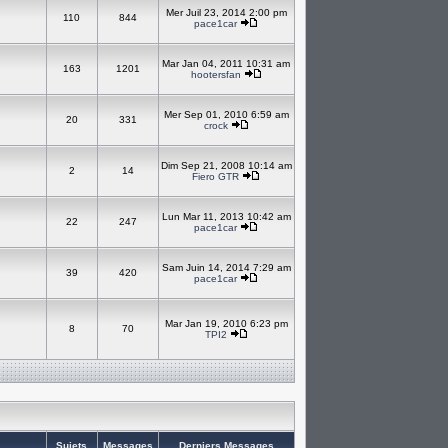
Mer Juil 23, 2014 2:00 pm
110
844
pace1car
Mar Jan 04, 2011 10:31 am
163
1201
hootersfan
Mer Sep 01, 2010 6:59 am
20
331
crock
Dim Sep 21, 2008 10:14 am
2
14
Fiero GTR
Lun Mar 11, 2013 10:42 am
22
247
pace1car
Sam Juin 14, 2014 7:29 am
39
420
pace1car
Mar Jan 19, 2010 6:23 pm
8
70
TPI2
Sujets
Messages
Derniers Messages