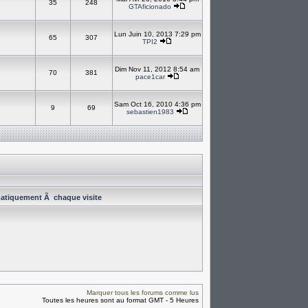
35
248
GTAficionado
Lun Juin 10, 2013 7:29 pm
65
307
TPI2
Dim Nov 11, 2012 8:54 am
70
381
pace1car
Sam Oct 16, 2010 4:36 pm
9
69
sebastien1983
atiquement Ã chaque visite
Marquer tous les forums comme lus
Toutes les heures sont au format GMT - 5 Heures