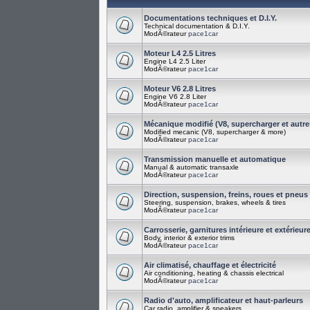
Documentations techniques et D.I.Y.
Technical documentation & D.I.Y.
ModÃ©rateur
pace1car
Moteur L4 2.5 Litres
Engine L4 2.5 Liter
ModÃ©rateur
pace1car
Moteur V6 2.8 Litres
Engine V6 2.8 Liter
ModÃ©rateur
pace1car
Mécanique modifié (V8, supercharger et autre
Modified mecanic (V8, supercharger & more)
ModÃ©rateur
pace1car
Transmission manuelle et automatique
Manual & automatic transaxle
ModÃ©rateur
pace1car
Direction, suspension, freins, roues et pneus
Steering, suspension, brakes, wheels & tires
ModÃ©rateur
pace1car
Carrosserie, garnitures intérieure et extérieur
Body, interior & exterior trims
ModÃ©rateur
pace1car
Air climatisé, chauffage et électricité
Air conditioning, heating & chassis electrical
ModÃ©rateur
pace1car
Radio d'auto, amplificateur et haut-parleurs
Car radio, amplifier & speakers