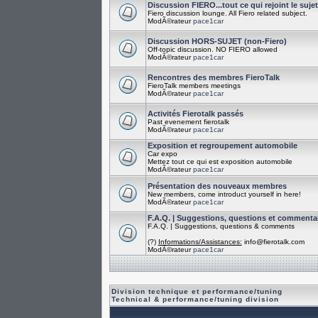
Discussion FIERO...tout ce qui rejoint le suje
Fiero discussion lounge. All Fiero related subject.
ModÃ©rateur
pace1car
Discussion HORS-SUJET (non-Fiero)
Off-topic discussion. NO FIERO allowed
ModÃ©rateur
pace1car
Rencontres des membres FieroTalk
FieroTalk members meetings
ModÃ©rateur
pace1car
Activités Fierotalk passés
Past evenement fierotalk
ModÃ©rateur
pace1car
Exposition et regroupement automobile
Car expo
Mettez tout ce qui est exposition automobile
ModÃ©rateur
pace1car
Présentation des nouveaux membres
New members, come introduct yourself in here!
ModÃ©rateur
pace1car
F.A.Q. | Suggestions, questions et commenta
F.A.Q. | Suggestions, questions & comments
(?)
Informations/Assistances:
info@fierotalk.com
ModÃ©rateur
pace1car
Division technique et performance/tuning
Technical & performance/tuning division