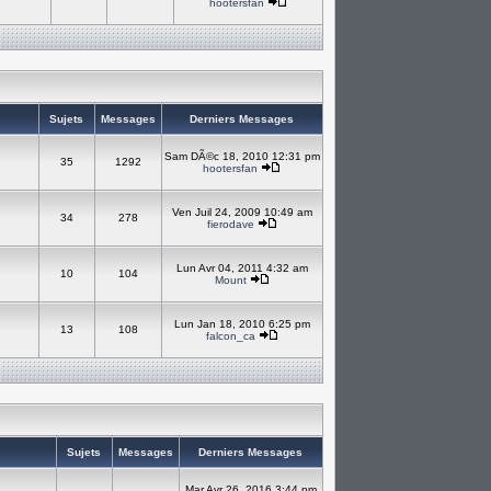
hootersfan
Sujets
Messages
Derniers Messages
Sam DÃ©c 18, 2010 12:31 pm
35
1292
hootersfan
Ven Juil 24, 2009 10:49 am
34
278
fierodave
Lun Avr 04, 2011 4:32 am
10
104
Mount
Lun Jan 18, 2010 6:25 pm
13
108
falcon_ca
Sujets
Messages
Derniers Messages
Mar Avr 26, 2016 3:44 pm