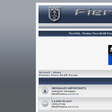
FieroTalk - Pontiac Fiero 84-88 Fo
Acceuil - Home
Pontiac Fiero 84-88 Forum
MESSAGES IMPORTANTS
Important messages
ModÃ©rateur
pace1car
La joke du jour
Joke of day
ModÃ©rateur
pace1car