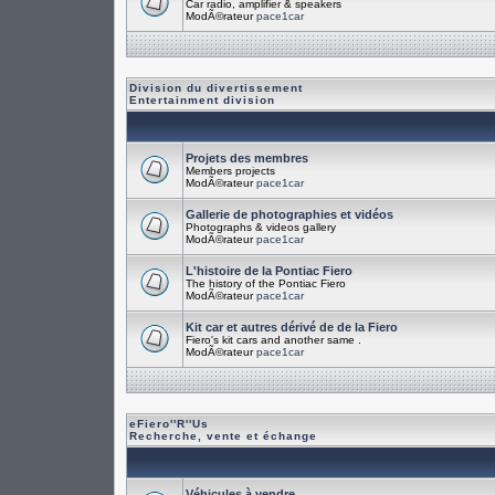
Car radio, amplifier & speakers
ModÃ©rateur
pace1car
Division du divertissement
Entertainment division
Projets des membres
Members projects
ModÃ©rateur
pace1car
Gallerie de photographies et vidéos
Photographs & videos gallery
ModÃ©rateur
pace1car
L'histoire de la Pontiac Fiero
The history of the Pontiac Fiero
ModÃ©rateur
pace1car
Kit car et autres dérivé de de la Fiero
Fiero's kit cars and another same .
ModÃ©rateur
pace1car
eFiero''R''Us
Recherche, vente et échange
Véhicules à vendre