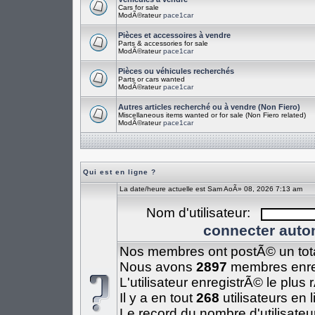
Cars for sale
ModÃ©rateur
pace1car
Pièces et accessoires à vendre
Parts & accessories for sale
ModÃ©rateur
pace1car
Pièces ou véhicules recherchés
Parts or cars wanted
ModÃ©rateur
pace1car
Autres articles recherché ou à vendre (Non Fiero)
Miscellaneous items wanted or for sale (Non Fiero related)
ModÃ©rateur
pace1car
Qui est en ligne ?
La date/heure actuelle est Sam AoÃ» 08, 2026 7:13 am
Nom d'utilisateur:
connecter auto
Nos membres ont postÃ© un tot
Nous avons
2897
membres enre
L'utilisateur enregistrÃ© le plus
Il y a en tout
268
utilisateurs en 
Le record du nombre d'utilisateu