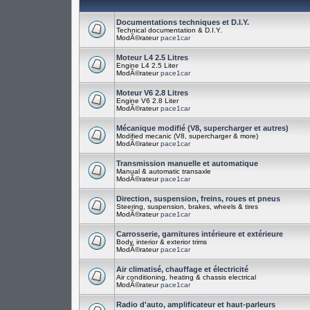
Documentations techniques et D.I.Y.
Technical documentation & D.I.Y.
ModÃ©rateur
pace1car
Moteur L4 2.5 Litres
Engine L4 2.5 Liter
ModÃ©rateur
pace1car
Moteur V6 2.8 Litres
Engine V6 2.8 Liter
ModÃ©rateur
pace1car
Mécanique modifié (V8, supercharger et autres)
Modified mecanic (V8, supercharger & more)
ModÃ©rateur
pace1car
Transmission manuelle et automatique
Manual & automatic transaxle
ModÃ©rateur
pace1car
Direction, suspension, freins, roues et pneus
Steering, suspension, brakes, wheels & tires
ModÃ©rateur
pace1car
Carrosserie, garnitures intérieure et extérieure
Body, interior & exterior trims
ModÃ©rateur
pace1car
Air climatisé, chauffage et électricité
Air conditioning, heating & chassis electrical
ModÃ©rateur
pace1car
Radio d'auto, amplificateur et haut-parleurs