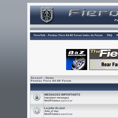
FieroTalk - Pontiac Fiero 84-88 Forum Index du Forum
FAQ
R
Acceuil - Home
Pontiac Fiero 84-88 Forum
MESSAGES IMPORTANTS
Important messages
ModÃ©rateur
pace1car
La joke du jour
Joke of day
ModÃ©rateur
pace1car