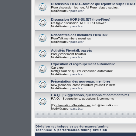
Discussion FIERO...tout ce qui rejoint le sujet FIERO
Fiero discussion lounge. All Fiero related subject.
ModÃ©rateur
pace1car
Discussion HORS-SUJET (non-Fiero)
Off-topic discussion. NO FIERO allowed
ModÃ©rateur
pace1car
Rencontres des membres FieroTalk
FieroTalk members meetings
ModÃ©rateur
pace1car
Activités Fierotalk passés
Past evenement fierotalk
ModÃ©rateur
pace1car
Exposition et regroupement automobile
Car expo
Mettez tout ce qui est exposition automobile
ModÃ©rateur
pace1car
Présentation des nouveaux membres
New members, come introduct yourself in here!
ModÃ©rateur
pace1car
F.A.Q. | Suggestions, questions et commentaires
F.A.Q. | Suggestions, questions & comments
(?)
Informations/Assistances:
info@fierotalk.com
ModÃ©rateur
pace1car
Division technique et performance/tuning
Technical & performance/tuning division