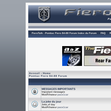
FieroTalk - Pontiac Fiero 84-88 Forum Index du Forum
FAQ
R
Acceuil - Home
Pontiac Fiero 84-88 Forum
MESSAGES IMPORTANTS
Important messages
ModÃ©rateur
pace1car
La joke du jour
Joke of day
ModÃ©rateur
pace1car