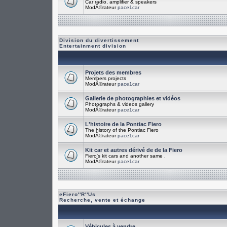
Car radio, amplifier & speakers
ModÃ©rateur
pace1car
Division du divertissement
Entertainment division
Projets des membres
Members projects
ModÃ©rateur
pace1car
Gallerie de photographies et vidéos
Photographs & videos gallery
ModÃ©rateur
pace1car
L'histoire de la Pontiac Fiero
The history of the Pontiac Fiero
ModÃ©rateur
pace1car
Kit car et autres dérivé de de la Fiero
Fiero's kit cars and another same .
ModÃ©rateur
pace1car
eFiero''R''Us
Recherche, vente et échange
Véhicules à vendre