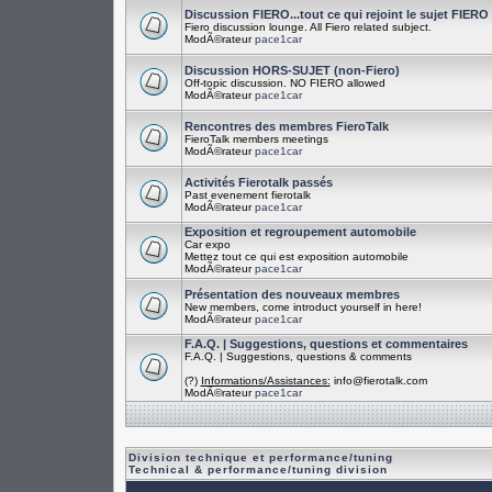
Discussion FIERO...tout ce qui rejoint le sujet FIERO
Fiero discussion lounge. All Fiero related subject.
ModÃ©rateur
pace1car
Discussion HORS-SUJET (non-Fiero)
Off-topic discussion. NO FIERO allowed
ModÃ©rateur
pace1car
Rencontres des membres FieroTalk
FieroTalk members meetings
ModÃ©rateur
pace1car
Activités Fierotalk passés
Past evenement fierotalk
ModÃ©rateur
pace1car
Exposition et regroupement automobile
Car expo
Mettez tout ce qui est exposition automobile
ModÃ©rateur
pace1car
Présentation des nouveaux membres
New members, come introduct yourself in here!
ModÃ©rateur
pace1car
F.A.Q. | Suggestions, questions et commentaires
F.A.Q. | Suggestions, questions & comments
(?)
Informations/Assistances:
info@fierotalk.com
ModÃ©rateur
pace1car
Division technique et performance/tuning
Technical & performance/tuning division