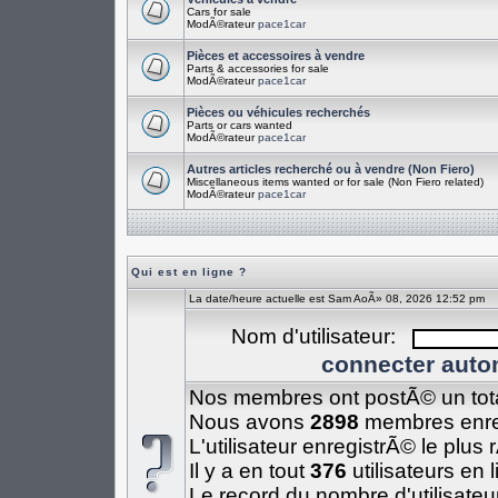
Cars for sale
ModÃ©rateur
pace1car
Pièces et accessoires à vendre
Parts & accessories for sale
ModÃ©rateur
pace1car
Pièces ou véhicules recherchés
Parts or cars wanted
ModÃ©rateur
pace1car
Autres articles recherché ou à vendre (Non Fiero)
Miscellaneous items wanted or for sale (Non Fiero related)
ModÃ©rateur
pace1car
Qui est en ligne ?
La date/heure actuelle est Sam AoÃ» 08, 2026 12:52 pm
Nom d'utilisateur:
connecter auto
Nos membres ont postÃ© un tot
Nous avons
2898
membres enre
L'utilisateur enregistrÃ© le plus
Il y a en tout
376
utilisateurs en 
Le record du nombre d'utilisateu