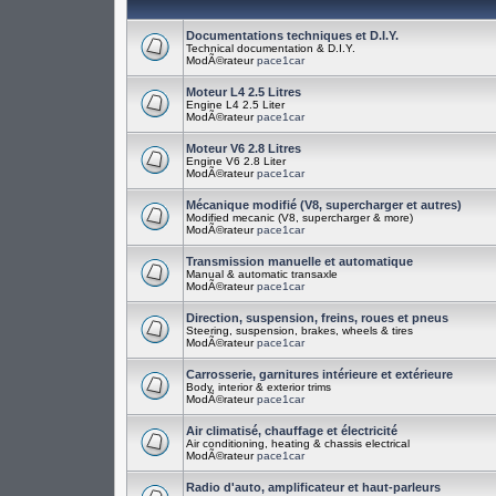
Documentations techniques et D.I.Y.
Technical documentation & D.I.Y.
ModÃ©rateur
pace1car
Moteur L4 2.5 Litres
Engine L4 2.5 Liter
ModÃ©rateur
pace1car
Moteur V6 2.8 Litres
Engine V6 2.8 Liter
ModÃ©rateur
pace1car
Mécanique modifié (V8, supercharger et autres)
Modified mecanic (V8, supercharger & more)
ModÃ©rateur
pace1car
Transmission manuelle et automatique
Manual & automatic transaxle
ModÃ©rateur
pace1car
Direction, suspension, freins, roues et pneus
Steering, suspension, brakes, wheels & tires
ModÃ©rateur
pace1car
Carrosserie, garnitures intérieure et extérieure
Body, interior & exterior trims
ModÃ©rateur
pace1car
Air climatisé, chauffage et électricité
Air conditioning, heating & chassis electrical
ModÃ©rateur
pace1car
Radio d'auto, amplificateur et haut-parleurs