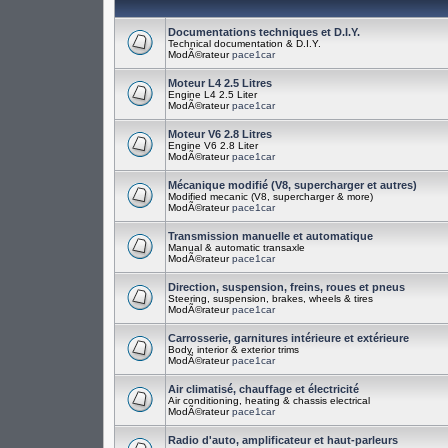
Documentations techniques et D.I.Y.
Technical documentation & D.I.Y.
ModÃ©rateur
pace1car
Moteur L4 2.5 Litres
Engine L4 2.5 Liter
ModÃ©rateur
pace1car
Moteur V6 2.8 Litres
Engine V6 2.8 Liter
ModÃ©rateur
pace1car
Mécanique modifié (V8, supercharger et autres)
Modified mecanic (V8, supercharger & more)
ModÃ©rateur
pace1car
Transmission manuelle et automatique
Manual & automatic transaxle
ModÃ©rateur
pace1car
Direction, suspension, freins, roues et pneus
Steering, suspension, brakes, wheels & tires
ModÃ©rateur
pace1car
Carrosserie, garnitures intérieure et extérieure
Body, interior & exterior trims
ModÃ©rateur
pace1car
Air climatisé, chauffage et électricité
Air conditioning, heating & chassis electrical
ModÃ©rateur
pace1car
Radio d'auto, amplificateur et haut-parleurs