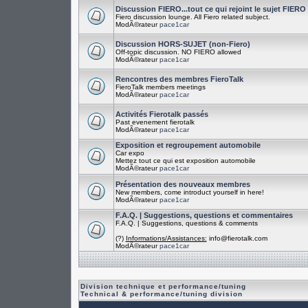
Discussion FIERO...tout ce qui rejoint le sujet FIERO
Fiero discussion lounge. All Fiero related subject.
ModÃ©rateur
pace1car
Discussion HORS-SUJET (non-Fiero)
Off-topic discussion. NO FIERO allowed
ModÃ©rateur
pace1car
Rencontres des membres FieroTalk
FieroTalk members meetings
ModÃ©rateur
pace1car
Activités Fierotalk passés
Past evenement fierotalk
ModÃ©rateur
pace1car
Exposition et regroupement automobile
Car expo
Mettez tout ce qui est exposition automobile
ModÃ©rateur
pace1car
Présentation des nouveaux membres
New members, come introduct yourself in here!
ModÃ©rateur
pace1car
F.A.Q. | Suggestions, questions et commentaires
F.A.Q. | Suggestions, questions & comments
(?)
Informations/Assistances:
info@fierotalk.com
ModÃ©rateur
pace1car
Division technique et performance/tuning
Technical & performance/tuning division