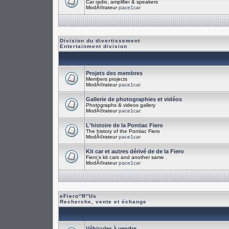
Car radio, amplifier & speakers
ModÃ©rateur
pace1car
Division du divertissement
Entertainment division
Projets des membres
Members projects
ModÃ©rateur
pace1car
Gallerie de photographies et vidéos
Photographs & videos gallery
ModÃ©rateur
pace1car
L'histoire de la Pontiac Fiero
The history of the Pontiac Fiero
ModÃ©rateur
pace1car
Kit car et autres dérivé de de la Fiero
Fiero's kit cars and another same .
ModÃ©rateur
pace1car
eFiero''R''Us
Recherche, vente et échange
Véhicules à vendre