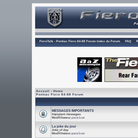
FieroTalk - Pontiac Fiero 84-88 Forum Index du Forum
FAQ
R
Acceuil - Home
Pontiac Fiero 84-88 Forum
MESSAGES IMPORTANTS
Important messages
ModÃ©rateur
pace1car
La joke du jour
Joke of day
ModÃ©rateur
pace1car