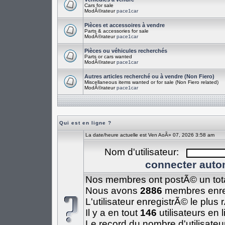
Cars for sale
ModÃ©rateur
pace1car
Pièces et accessoires à vendre
Parts & accessories for sale
ModÃ©rateur
pace1car
Pièces ou véhicules recherchés
Parts or cars wanted
ModÃ©rateur
pace1car
Autres articles recherché ou à vendre (Non Fiero)
Miscellaneous items wanted or for sale (Non Fiero related)
ModÃ©rateur
pace1car
Qui est en ligne ?
La date/heure actuelle est Ven AoÃ» 07, 2026 3:58 am
Nom d'utilisateur:
connecter auto
Nos membres ont postÃ© un tot
Nous avons
2886
membres enre
L'utilisateur enregistrÃ© le plus
Il y a en tout
146
utilisateurs en 
Le record du nombre d'utilisateu