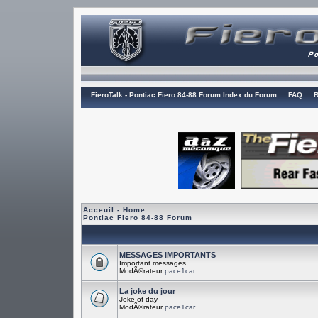
FieroTalk - Pontiac Fiero 84-88 Forum Index du Forum
FAQ
R
Acceuil - Home
Pontiac Fiero 84-88 Forum
MESSAGES IMPORTANTS
Important messages
ModÃ©rateur
pace1car
La joke du jour
Joke of day
ModÃ©rateur
pace1car