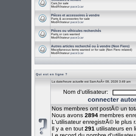
Cars for sale
ModÃ©rateur
pace1car
Pièces et accessoires à vendre
Parts & accessories for sale
ModÃ©rateur
pace1car
Pièces ou véhicules recherchés
Parts or cars wanted
ModÃ©rateur
pace1car
Autres articles recherché ou à vendre (Non Fiero)
Miscellaneous items wanted or for sale (Non Fiero related)
ModÃ©rateur
pace1car
Qui est en ligne ?
La date/heure actuelle est Sam AoÃ» 08, 2026 3:49 am
Nom d'utilisateur:
connecter auto
Nos membres ont postÃ© un tot
Nous avons
2894
membres enre
L'utilisateur enregistrÃ© le plus
Il y a en tout
291
utilisateurs en 
Le record du nombre d'utilisateu