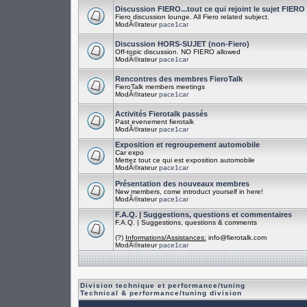
Discussion FIERO...tout ce qui rejoint le sujet FIERO
Fiero discussion lounge. All Fiero related subject.
ModÃ©rateur
pace1car
Discussion HORS-SUJET (non-Fiero)
Off-topic discussion. NO FIERO allowed
ModÃ©rateur
pace1car
Rencontres des membres FieroTalk
FieroTalk members meetings
ModÃ©rateur
pace1car
Activités Fierotalk passés
Past evenement fierotalk
ModÃ©rateur
pace1car
Exposition et regroupement automobile
Car expo
Mettez tout ce qui est exposition automobile
ModÃ©rateur
pace1car
Présentation des nouveaux membres
New members, come introduct yourself in here!
ModÃ©rateur
pace1car
F.A.Q. | Suggestions, questions et commentaires
F.A.Q. | Suggestions, questions & comments
(?)
Informations/Assistances:
info@fierotalk.com
ModÃ©rateur
pace1car
Division technique et performance/tuning
Technical & performance/tuning division