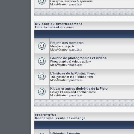
Car radio, amplifier & speakers
ModÃ©rateur
pace1car
Division du divertissement
Entertainment division
Projets des membres
Members projects
ModÃ©rateur
pace1car
Gallerie de photographies et vidéos
Photographs & videos gallery
ModÃ©rateur
pace1car
L'histoire de la Pontiac Fiero
The history of the Pontiac Fiero
ModÃ©rateur
pace1car
Kit car et autres dérivé de de la Fiero
Fiero's kit cars and another same .
ModÃ©rateur
pace1car
eFiero''R''Us
Recherche, vente et échange
Véhicules à vendre