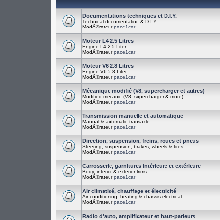
Documentations techniques et D.I.Y.
Technical documentation & D.I.Y.
ModÃ©rateur
pace1car
Moteur L4 2.5 Litres
Engine L4 2.5 Liter
ModÃ©rateur
pace1car
Moteur V6 2.8 Litres
Engine V6 2.8 Liter
ModÃ©rateur
pace1car
Mécanique modifié (V8, supercharger et autres)
Modified mecanic (V8, supercharger & more)
ModÃ©rateur
pace1car
Transmission manuelle et automatique
Manual & automatic transaxle
ModÃ©rateur
pace1car
Direction, suspension, freins, roues et pneus
Steering, suspension, brakes, wheels & tires
ModÃ©rateur
pace1car
Carrosserie, garnitures intérieure et extérieure
Body, interior & exterior trims
ModÃ©rateur
pace1car
Air climatisé, chauffage et électricité
Air conditioning, heating & chassis electrical
ModÃ©rateur
pace1car
Radio d'auto, amplificateur et haut-parleurs