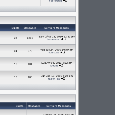
hootersfan
Sujets
Messages
Derniers Messages
Sam DÃ©c 18, 2010 12:31 pm
35
1292
hootersfan
Ven Juil 24, 2009 10:49 am
34
278
fierodave
Lun Avr 04, 2011 4:32 am
10
104
Mount
Lun Jan 18, 2010 6:25 pm
13
108
falcon_ca
Sujets
Messages
Derniers Messages
Mar Avr 26, 2016 3:44 pm