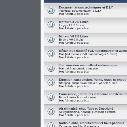
Documentations techniques et D.I.Y.
Technical documentation & D.I.Y.
ModÃ©rateur
pace1car
Moteur L4 2.5 Litres
Engine L4 2.5 Liter
ModÃ©rateur
pace1car
Moteur V6 2.8 Litres
Engine V6 2.8 Liter
ModÃ©rateur
pace1car
Mécanique modifié (V8, supercharger et autre
Modified mecanic (V8, supercharger & more)
ModÃ©rateur
pace1car
Transmission manuelle et automatique
Manual & automatic transaxle
ModÃ©rateur
pace1car
Direction, suspension, freins, roues et pneus
Steering, suspension, brakes, wheels & tires
ModÃ©rateur
pace1car
Carrosserie, garnitures intérieure et extérieur
Body, interior & exterior trims
ModÃ©rateur
pace1car
Air climatisé, chauffage et électricité
Air conditioning, heating & chassis electrical
ModÃ©rateur
pace1car
Radio d'auto, amplificateur et haut-parleurs
Car radio, amplifier & speakers