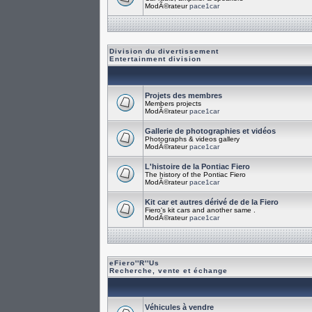
ModÃ©rateur
pace1car
Division du divertissement
Entertainment division
Projets des membres
Members projects
ModÃ©rateur
pace1car
Gallerie de photographies et vidéos
Photographs & videos gallery
ModÃ©rateur
pace1car
L'histoire de la Pontiac Fiero
The history of the Pontiac Fiero
ModÃ©rateur
pace1car
Kit car et autres dérivé de de la Fiero
Fiero's kit cars and another same .
ModÃ©rateur
pace1car
eFiero''R''Us
Recherche, vente et échange
Véhicules à vendre