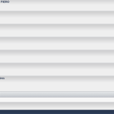
t FIERO
ires