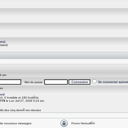
ero)
lated)
43 am
Se connecter autom
Mot de passe:
es
et2
Ã©, 0 Invisible et 190 InvitÃ©s
779
le Lun Juil 27, 2026 5:23 am
ifs des cinq derniÃ¨res minutes
de nouveaux messages
Forum VerrouillÃ©