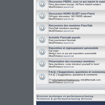
Discussion FIERO...tout ce qui rejoint le suje
Fiero discussion lounge. All Fiero related subject.
ModÃ©rateur
pace1car
Discussion HORS-SUJET (non-Fiero)
Off-topic discussion. NO FIERO allowed
ModÃ©rateur
pace1car
Rencontres des membres FieroTalk
FieroTalk members meetings
ModÃ©rateur
pace1car
Activités Fierotalk passés
Past evenement fierotalk
ModÃ©rateur
pace1car
Exposition et regroupement automobile
Car expo
Mettez tout ce qui est exposition automobile
ModÃ©rateur
pace1car
Présentation des nouveaux membres
New members, come introduct yourself in here!
ModÃ©rateur
pace1car
F.A.Q. | Suggestions, questions et commenta
F.A.Q. | Suggestions, questions & comments
(?)
Informations/Assistances:
info@fierotalk.com
ModÃ©rateur
pace1car
Division technique et performance/tuning
Technical & performance/tuning division