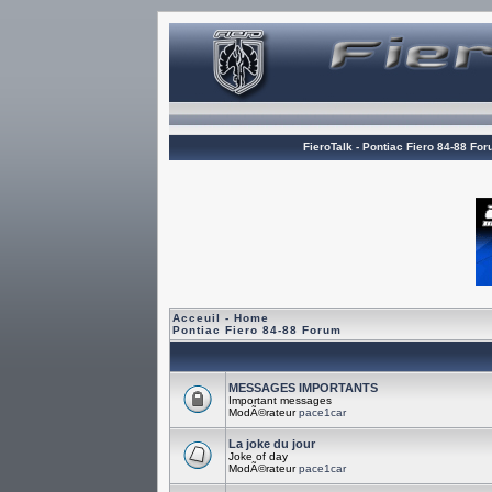
FieroTalk - Pontiac Fiero 84-88 Fo
Acceuil - Home
Pontiac Fiero 84-88 Forum
MESSAGES IMPORTANTS
Important messages
ModÃ©rateur
pace1car
La joke du jour
Joke of day
ModÃ©rateur
pace1car