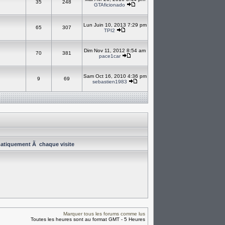
35
248
GTAficionado
Lun Juin 10, 2013 7:29 pm
65
307
TPI2
Dim Nov 11, 2012 8:54 am
70
381
pace1car
Sam Oct 16, 2010 4:36 pm
9
69
sebastien1983
atiquement Ã chaque visite
Marquer tous les forums comme lus
Toutes les heures sont au format GMT - 5 Heures