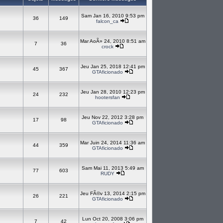
Sam Jan 16, 2010 9:53 pm
36
149
falcon_ca
Mar AoÃ» 24, 2010 8:51 am
7
36
crock
Jeu Jan 25, 2018 12:41 pm
45
367
GTAficionado
Jeu Jan 28, 2010 12:23 pm
24
232
hootersfan
Jeu Nov 22, 2012 3:28 pm
17
98
GTAficionado
Mar Juin 24, 2014 11:36 am
44
359
GTAficionado
Sam Mai 11, 2013 5:49 am
77
603
RUDY
Jeu FÃ©v 13, 2014 2:15 pm
26
221
GTAficionado
Lun Oct 20, 2008 3:06 pm
7
42