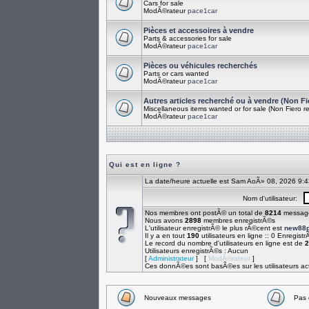
Cars for sale
ModÃ©rateur
pace1car
Pièces et accessoires à vendre
Parts & accessories for sale
ModÃ©rateur
pace1car
Pièces ou véhicules recherchés
Parts or cars wanted
ModÃ©rateur
pace1car
Autres articles recherché ou à vendre (Non Fi
Miscellaneous items wanted or for sale (Non Fiero re
ModÃ©rateur
pace1car
Qui est en ligne ?
La date/heure actuelle est Sam AoÃ» 08, 2026 9:
Nom d'utilisateur:
Nos membres ont postÃ© un total de
8214
messag
Nous avons
2898
membres enregistrÃ©s
L'utilisateur enregistrÃ© le plus rÃ©cent est
new88p
Il y a en tout
190
utilisateurs en ligne :: 0 Enregistr
Le record du nombre d'utilisateurs en ligne est de
2
Utilisateurs enregistrÃ©s : Aucun
[
Administrateur
] [
ModÃ©rateur
]
Ces donnÃ©es sont basÃ©es sur les utilisateurs act
Nouveaux messages
Pas 