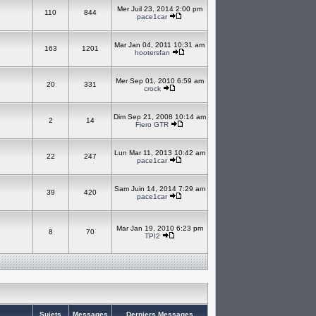
Mer Juil 23, 2014 2:00 pm
110
844
pace1car
Mar Jan 04, 2011 10:31 am
163
1201
hootersfan
Mer Sep 01, 2010 6:59 am
20
331
crock
Dim Sep 21, 2008 10:14 am
2
14
Fiero GTR
Lun Mar 11, 2013 10:42 am
22
247
pace1car
Sam Juin 14, 2014 7:29 am
39
420
pace1car
Mar Jan 19, 2010 6:23 pm
8
70
TPI2
Sujets
Messages
Derniers Messages