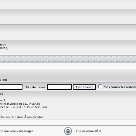
ero)
lated)
38 am
Se connecter autom
Mot de passe:
es
et2
Ã©, 0 Invisible et 311 InvitÃ©s
779
le Lun Juil 27, 2026 5:23 am
ifs des cinq derniÃ¨res minutes
de nouveaux messages
Forum VerrouillÃ©