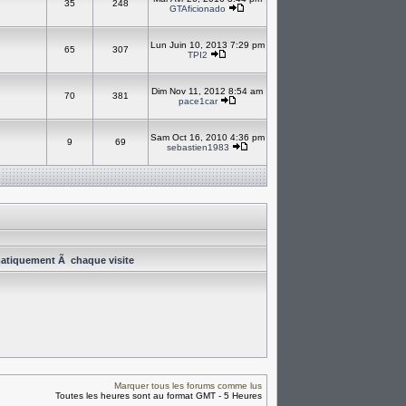
35
248
GTAficionado
Lun Juin 10, 2013 7:29 pm
65
307
TPI2
Dim Nov 11, 2012 8:54 am
70
381
pace1car
Sam Oct 16, 2010 4:36 pm
9
69
sebastien1983
atiquement Ã chaque visite
Marquer tous les forums comme lus
Toutes les heures sont au format GMT - 5 Heures