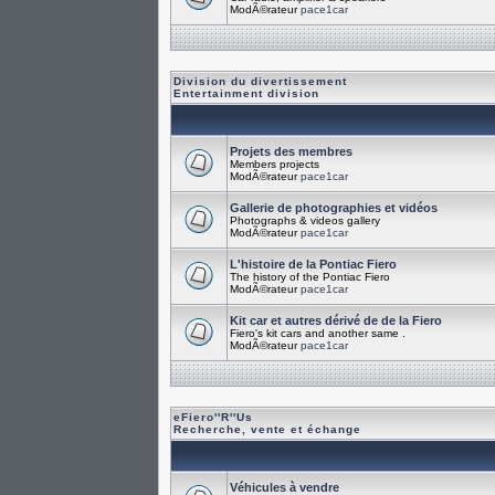
ModÃ©rateur
pace1car
Division du divertissement
Entertainment division
Projets des membres
Members projects
ModÃ©rateur
pace1car
Gallerie de photographies et vidéos
Photographs & videos gallery
ModÃ©rateur
pace1car
L'histoire de la Pontiac Fiero
The history of the Pontiac Fiero
ModÃ©rateur
pace1car
Kit car et autres dérivé de de la Fiero
Fiero's kit cars and another same .
ModÃ©rateur
pace1car
eFiero''R''Us
Recherche, vente et échange
Véhicules à vendre