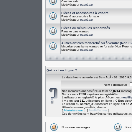
Cars for sale
ModÃ©rateur
pace1car
Pièces et accessoires à vendre
Parts & accessories for sale
ModÃ©rateur
pace1car
Pièces ou véhicules recherchés
Parts or cars wanted
ModÃ©rateur
pace1car
Autres articles recherché ou à vendre (Non Fi
Miscellaneous items wanted or for sale (Non Fiero re
ModÃ©rateur
pace1car
Qui est en ligne ?
La date/heure actuelle est Sam AoÃ» 08, 2026 9:
Nom d'utilisateur:
Nos membres ont postÃ© un total de
8214
messag
Nous avons
2898
membres enregistrÃ©s
L'utilisateur enregistrÃ© le plus rÃ©cent est
new88p
Il y a en tout
311
utilisateurs en ligne :: 0 Enregistr
Le record du nombre d'utilisateurs en ligne est de
2
Utilisateurs enregistrÃ©s : Aucun
[
Administrateur
] [
ModÃ©rateur
]
Ces donnÃ©es sont basÃ©es sur les utilisateurs act
Nouveaux messages
Pas 