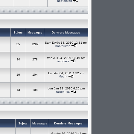
hootersfan
Sujets
Messages
Derniers Messages
Sam DÃ©c 18, 2010 12:31 pm
35
1292
hootersfan
Ven Juil 24, 2009 10:49 am
34
278
fierodave
Lun Avr 04, 2011 4:32 am
10
104
Mount
Lun Jan 18, 2010 6:25 pm
13
108
falcon_ca
Sujets
Messages
Derniers Messages
Mar Avr 26, 2016 3:44 pm