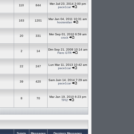
Mer Juil 23, 2014 2:00 pm
110
844
pace1car
Mar Jan 04, 2011 10:31 am
163
1201
hootersfan
Mer Sep 01, 2010 6:59 am
20
331
crock
Dim Sep 21, 2008 10:14 am
2
14
Fiero GTR
Lun Mar 11, 2013 10:42 am
22
247
pace1car
Sam Juin 14, 2014 7:29 am
39
420
pace1car
Mar Jan 19, 2010 6:23 pm
8
70
TPI2
Sujets
Messages
Derniers Messages