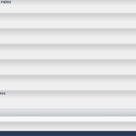
t FIERO
ires