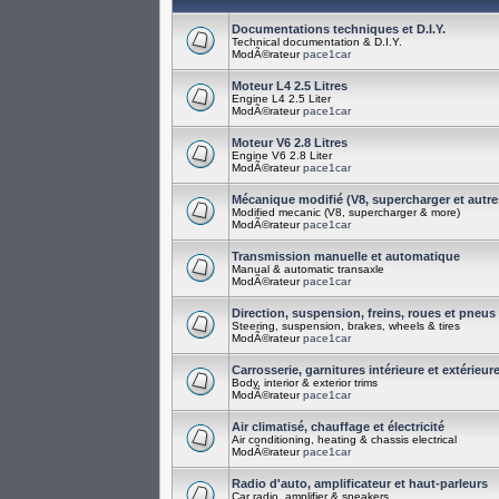
Documentations techniques et D.I.Y.
Technical documentation & D.I.Y.
ModÃ©rateur
pace1car
Moteur L4 2.5 Litres
Engine L4 2.5 Liter
ModÃ©rateur
pace1car
Moteur V6 2.8 Litres
Engine V6 2.8 Liter
ModÃ©rateur
pace1car
Mécanique modifié (V8, supercharger et autre
Modified mecanic (V8, supercharger & more)
ModÃ©rateur
pace1car
Transmission manuelle et automatique
Manual & automatic transaxle
ModÃ©rateur
pace1car
Direction, suspension, freins, roues et pneus
Steering, suspension, brakes, wheels & tires
ModÃ©rateur
pace1car
Carrosserie, garnitures intérieure et extérieur
Body, interior & exterior trims
ModÃ©rateur
pace1car
Air climatisé, chauffage et électricité
Air conditioning, heating & chassis electrical
ModÃ©rateur
pace1car
Radio d'auto, amplificateur et haut-parleurs
Car radio, amplifier & speakers