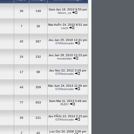
Sam Jan 16, 2010 9:53 pm
36
149
falcon_ca
Mar AoÃ» 24, 2010 8:51 am
7
36
crock
Jeu Jan 25, 2018 12:41 pm
45
367
GTAficionado
Jeu Jan 28, 2010 12:23 pm
24
232
hootersfan
Jeu Nov 22, 2012 3:28 pm
17
98
GTAficionado
Mar Juin 24, 2014 11:36 am
44
359
GTAficionado
Sam Mai 11, 2013 5:49 am
77
603
RUDY
Jeu FÃ©v 13, 2014 2:15 pm
26
221
GTAficionado
Lun Oct 20, 2008 3:06 pm
7
42