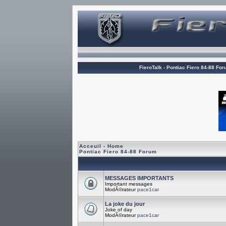
FieroTalk - Pontiac Fiero 84-88 Fo
Acceuil - Home
Pontiac Fiero 84-88 Forum
MESSAGES IMPORTANTS
Important messages
ModÃ©rateur
pace1car
La joke du jour
Joke of day
ModÃ©rateur
pace1car