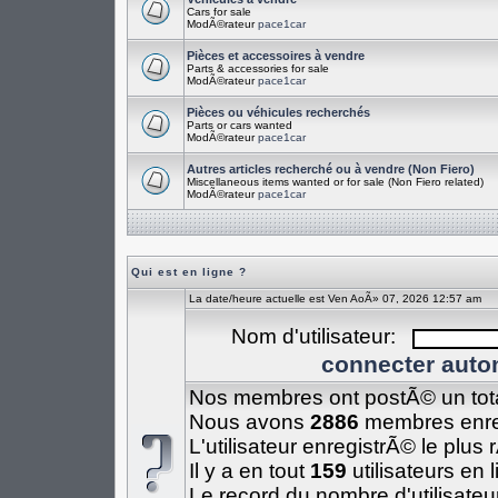
Cars for sale
ModÃ©rateur
pace1car
Pièces et accessoires à vendre
Parts & accessories for sale
ModÃ©rateur
pace1car
Pièces ou véhicules recherchés
Parts or cars wanted
ModÃ©rateur
pace1car
Autres articles recherché ou à vendre (Non Fiero)
Miscellaneous items wanted or for sale (Non Fiero related)
ModÃ©rateur
pace1car
Qui est en ligne ?
La date/heure actuelle est Ven AoÃ» 07, 2026 12:57 am
Nom d'utilisateur:
connecter auto
Nos membres ont postÃ© un tot
Nous avons
2886
membres enre
L'utilisateur enregistrÃ© le plus
Il y a en tout
159
utilisateurs en 
Le record du nombre d'utilisateu