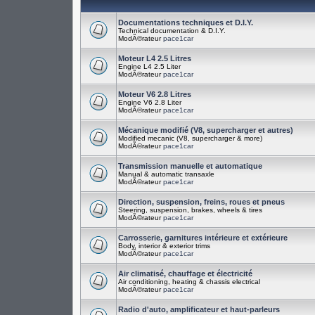
Documentations techniques et D.I.Y.
Technical documentation & D.I.Y.
ModÃ©rateur
pace1car
Moteur L4 2.5 Litres
Engine L4 2.5 Liter
ModÃ©rateur
pace1car
Moteur V6 2.8 Litres
Engine V6 2.8 Liter
ModÃ©rateur
pace1car
Mécanique modifié (V8, supercharger et autres)
Modified mecanic (V8, supercharger & more)
ModÃ©rateur
pace1car
Transmission manuelle et automatique
Manual & automatic transaxle
ModÃ©rateur
pace1car
Direction, suspension, freins, roues et pneus
Steering, suspension, brakes, wheels & tires
ModÃ©rateur
pace1car
Carrosserie, garnitures intérieure et extérieure
Body, interior & exterior trims
ModÃ©rateur
pace1car
Air climatisé, chauffage et électricité
Air conditioning, heating & chassis electrical
ModÃ©rateur
pace1car
Radio d'auto, amplificateur et haut-parleurs