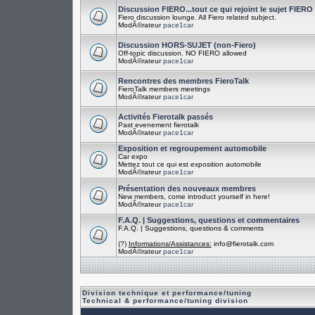
Discussion FIERO...tout ce qui rejoint le sujet FIERO
Fiero discussion lounge. All Fiero related subject.
ModÃ©rateur
pace1car
Discussion HORS-SUJET (non-Fiero)
Off-topic discussion. NO FIERO allowed
ModÃ©rateur
pace1car
Rencontres des membres FieroTalk
FieroTalk members meetings
ModÃ©rateur
pace1car
Activités Fierotalk passés
Past evenement fierotalk
ModÃ©rateur
pace1car
Exposition et regroupement automobile
Car expo
Mettez tout ce qui est exposition automobile
ModÃ©rateur
pace1car
Présentation des nouveaux membres
New members, come introduct yourself in here!
ModÃ©rateur
pace1car
F.A.Q. | Suggestions, questions et commentaires
F.A.Q. | Suggestions, questions & comments
(?)
Informations/Assistances:
info@fierotalk.com
ModÃ©rateur
pace1car
Division technique et performance/tuning
Technical & performance/tuning division