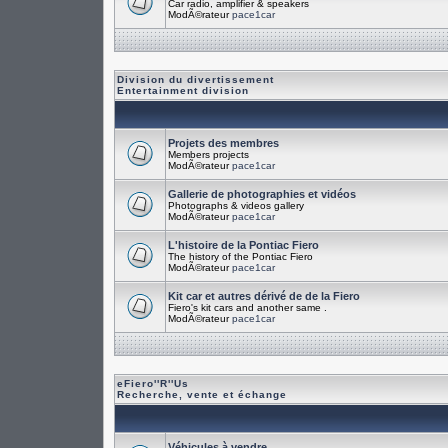
Car radio, amplifier & speakers
ModÃ©rateur
pace1car
Division du divertissement
Entertainment division
Projets des membres
Members projects
ModÃ©rateur
pace1car
Gallerie de photographies et vidéos
Photographs & videos gallery
ModÃ©rateur
pace1car
L'histoire de la Pontiac Fiero
The history of the Pontiac Fiero
ModÃ©rateur
pace1car
Kit car et autres dérivé de de la Fiero
Fiero's kit cars and another same .
ModÃ©rateur
pace1car
eFiero''R''Us
Recherche, vente et échange
Véhicules à vendre