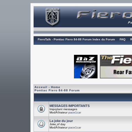
FieroTalk - Pontiac Fiero 84-88 Forum Index du Forum
FAQ
R
Acceuil - Home
Pontiac Fiero 84-88 Forum
MESSAGES IMPORTANTS
Important messages
ModÃ©rateur
pace1car
La joke du jour
Joke of day
ModÃ©rateur
pace1car