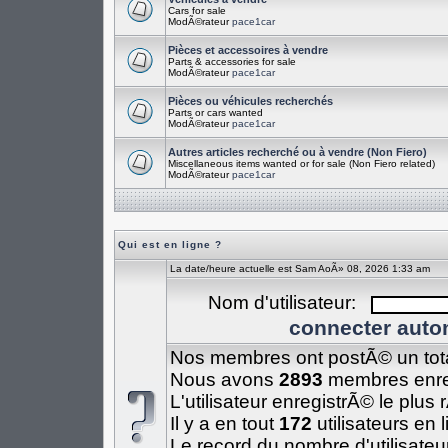
Cars for sale
ModÃ©rateur
pace1car
Pièces et accessoires à vendre
Parts & accessories for sale
ModÃ©rateur
pace1car
Pièces ou véhicules recherchés
Parts or cars wanted
ModÃ©rateur
pace1car
Autres articles recherché ou à vendre (Non Fiero)
Miscellaneous items wanted or for sale (Non Fiero related)
ModÃ©rateur
pace1car
Qui est en ligne ?
La date/heure actuelle est Sam AoÃ» 08, 2026 1:33 am
Nom d'utilisateur:
connecter auto
Nos membres ont postÃ© un tot
Nous avons
2893
membres enre
L'utilisateur enregistrÃ© le plus
Il y a en tout
172
utilisateurs en 
Le record du nombre d'utilisateu