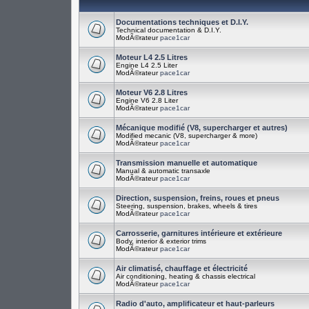
Documentations techniques et D.I.Y.
Technical documentation & D.I.Y.
ModÃ©rateur
pace1car
Moteur L4 2.5 Litres
Engine L4 2.5 Liter
ModÃ©rateur
pace1car
Moteur V6 2.8 Litres
Engine V6 2.8 Liter
ModÃ©rateur
pace1car
Mécanique modifié (V8, supercharger et autres)
Modified mecanic (V8, supercharger & more)
ModÃ©rateur
pace1car
Transmission manuelle et automatique
Manual & automatic transaxle
ModÃ©rateur
pace1car
Direction, suspension, freins, roues et pneus
Steering, suspension, brakes, wheels & tires
ModÃ©rateur
pace1car
Carrosserie, garnitures intérieure et extérieure
Body, interior & exterior trims
ModÃ©rateur
pace1car
Air climatisé, chauffage et électricité
Air conditioning, heating & chassis electrical
ModÃ©rateur
pace1car
Radio d'auto, amplificateur et haut-parleurs