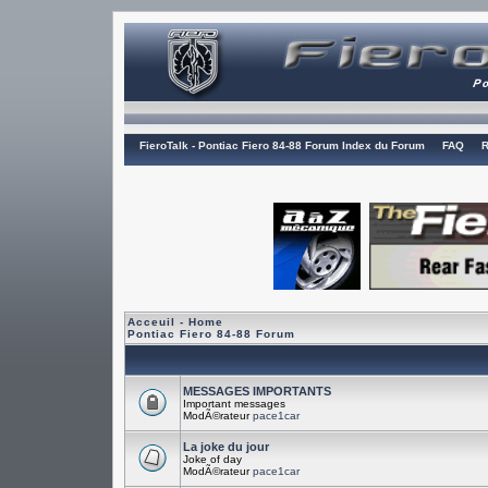
FieroTalk - Pontiac Fiero 84-88 Forum Index du Forum
FAQ
R
Acceuil - Home
Pontiac Fiero 84-88 Forum
MESSAGES IMPORTANTS
Important messages
ModÃ©rateur
pace1car
La joke du jour
Joke of day
ModÃ©rateur
pace1car