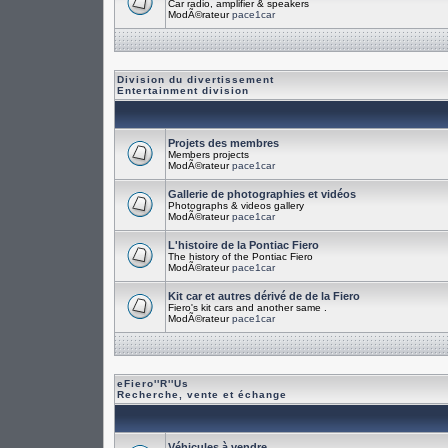
Car radio, amplifier & speakers
ModÃ©rateur
pace1car
Division du divertissement
Entertainment division
Projets des membres
Members projects
ModÃ©rateur
pace1car
Gallerie de photographies et vidéos
Photographs & videos gallery
ModÃ©rateur
pace1car
L'histoire de la Pontiac Fiero
The history of the Pontiac Fiero
ModÃ©rateur
pace1car
Kit car et autres dérivé de de la Fiero
Fiero's kit cars and another same .
ModÃ©rateur
pace1car
eFiero''R''Us
Recherche, vente et échange
Véhicules à vendre