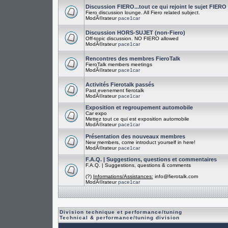
Discussion FIERO...tout ce qui rejoint le sujet FIERO
Fiero discussion lounge. All Fiero related subject.
ModÃ©rateur
pace1car
Discussion HORS-SUJET (non-Fiero)
Off-topic discussion. NO FIERO allowed
ModÃ©rateur
pace1car
Rencontres des membres FieroTalk
FieroTalk members meetings
ModÃ©rateur
pace1car
Activités Fierotalk passés
Past evenement fierotalk
ModÃ©rateur
pace1car
Exposition et regroupement automobile
Car expo
Mettez tout ce qui est exposition automobile
ModÃ©rateur
pace1car
Présentation des nouveaux membres
New members, come introduct yourself in here!
ModÃ©rateur
pace1car
F.A.Q. | Suggestions, questions et commentaires
F.A.Q. | Suggestions, questions & comments
(?)
Informations/Assistances:
info@fierotalk.com
ModÃ©rateur
pace1car
Division technique et performance/tuning
Technical & performance/tuning division