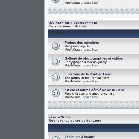
ModÃ©rateur
pace1car
Division du divertissement
Entertainment division
Projets des membres
Members projects
ModÃ©rateur
pace1car
Gallerie de photographies et vidéos
Photographs & videos gallery
ModÃ©rateur
pace1car
L'histoire de la Pontiac Fiero
The history of the Pontiac Fiero
ModÃ©rateur
pace1car
Kit car et autres dérivé de de la Fiero
Fiero's kit cars and another same .
ModÃ©rateur
pace1car
eFiero''R''Us
Recherche, vente et échange
Véhicules à vendre