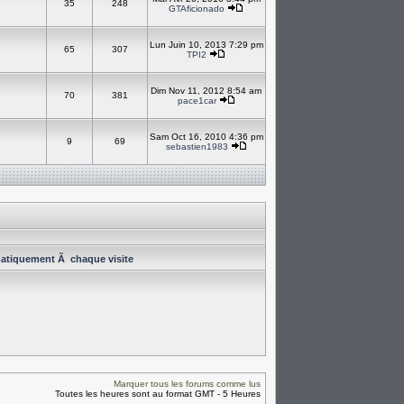
35
248
GTAficionado
Lun Juin 10, 2013 7:29 pm
65
307
TPI2
Dim Nov 11, 2012 8:54 am
70
381
pace1car
Sam Oct 16, 2010 4:36 pm
9
69
sebastien1983
atiquement Ã chaque visite
Marquer tous les forums comme lus
Toutes les heures sont au format GMT - 5 Heures