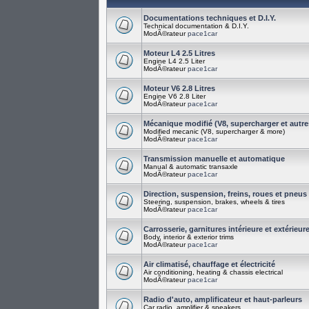
Documentations techniques et D.I.Y.
Technical documentation & D.I.Y.
ModÃ©rateur
pace1car
Moteur L4 2.5 Litres
Engine L4 2.5 Liter
ModÃ©rateur
pace1car
Moteur V6 2.8 Litres
Engine V6 2.8 Liter
ModÃ©rateur
pace1car
Mécanique modifié (V8, supercharger et autre
Modified mecanic (V8, supercharger & more)
ModÃ©rateur
pace1car
Transmission manuelle et automatique
Manual & automatic transaxle
ModÃ©rateur
pace1car
Direction, suspension, freins, roues et pneus
Steering, suspension, brakes, wheels & tires
ModÃ©rateur
pace1car
Carrosserie, garnitures intérieure et extérieur
Body, interior & exterior trims
ModÃ©rateur
pace1car
Air climatisé, chauffage et électricité
Air conditioning, heating & chassis electrical
ModÃ©rateur
pace1car
Radio d'auto, amplificateur et haut-parleurs
Car radio, amplifier & speakers