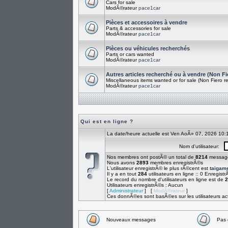
Cars for sale
ModÃ©rateur
pace1car
Pièces et accessoires à vendre
Parts & accessories for sale
ModÃ©rateur
pace1car
Pièces ou véhicules recherchés
Parts or cars wanted
ModÃ©rateur
pace1car
Autres articles recherché ou à vendre (Non Fi
Miscellaneous items wanted or for sale (Non Fiero re
ModÃ©rateur
pace1car
Qui est en ligne ?
La date/heure actuelle est Ven AoÃ» 07, 2026 10:
Nom d'utilisateur:
Nos membres ont postÃ© un total de
8214
messag
Nous avons
2893
membres enregistrÃ©s
L'utilisateur enregistrÃ© le plus rÃ©cent est
taigam
Il y a en tout
284
utilisateurs en ligne :: 0 Enregistr
Le record du nombre d'utilisateurs en ligne est de
2
Utilisateurs enregistrÃ©s : Aucun
[
Administrateur
] [
ModÃ©rateur
]
Ces donnÃ©es sont basÃ©es sur les utilisateurs act
Nouveaux messages
Pas 