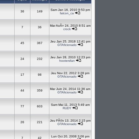
Sam Jan 16, 2010 9:53 pm
36
149
falcon_ca
Mar AoÃ» 24, 2010 8:51 am
7
36
crock
Jeu Jan 25, 2018 12:41 pm
45
367
GTAficionado
Jeu Jan 28, 2010 12:23 pm
24
232
hootersfan
Jeu Nov 22, 2012 3:28 pm
17
98
GTAficionado
Mar Juin 24, 2014 11:36 am
44
359
GTAficionado
Sam Mai 11, 2013 5:49 am
77
603
RUDY
Jeu FÃ©v 13, 2014 2:15 pm
26
221
GTAficionado
Lun Oct 20, 2008 3:06 pm
7
42