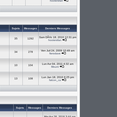
hootersfan
Sujets
Messages
Derniers Messages
Sam DÃ©c 18, 2010 12:31 pm
35
1292
hootersfan
Ven Juil 24, 2009 10:49 am
34
278
fierodave
Lun Avr 04, 2011 4:32 am
10
104
Mount
Lun Jan 18, 2010 6:25 pm
13
108
falcon_ca
Sujets
Messages
Derniers Messages
Mar Avr 26, 2016 3:44 pm