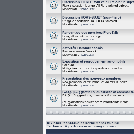
Discussion FIERO...tout ce qui rejoint le suje
Fiero discussion lounge. All Fiero related subject.
ModÃ©rateur
pace1car
Discussion HORS-SUJET (non-Fiero)
Off-topic discussion. NO FIERO allowed
ModÃ©rateur
pace1car
Rencontres des membres FieroTalk
FieroTalk members meetings
ModÃ©rateur
pace1car
Activités Fierotalk passés
Past evenement fierotalk
ModÃ©rateur
pace1car
Exposition et regroupement automobile
Car expo
Mettez tout ce qui est exposition automobile
ModÃ©rateur
pace1car
Présentation des nouveaux membres
New members, come introduct yourself in here!
ModÃ©rateur
pace1car
F.A.Q. | Suggestions, questions et commenta
F.A.Q. | Suggestions, questions & comments
(?)
Informations/Assistances:
info@fierotalk.com
ModÃ©rateur
pace1car
Division technique et performance/tuning
Technical & performance/tuning division