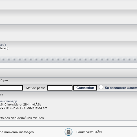
ero)
lated)
10 pm
Se connecter autom
Mot de passe:
es
esunwinapp
Ã©, 0 Invisible et 284 InvitÃ©s
779
le Lun Juil 27, 2026 5:23 am
ifs des cinq derniÃ¨res minutes
de nouveaux messages
Forum VerrouillÃ©