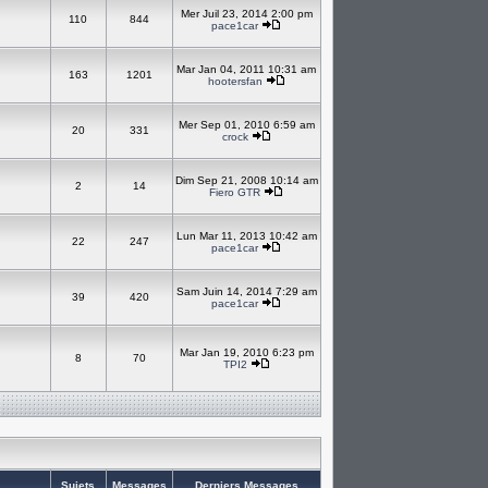
Mer Juil 23, 2014 2:00 pm
110
844
pace1car
Mar Jan 04, 2011 10:31 am
163
1201
hootersfan
Mer Sep 01, 2010 6:59 am
20
331
crock
Dim Sep 21, 2008 10:14 am
2
14
Fiero GTR
Lun Mar 11, 2013 10:42 am
22
247
pace1car
Sam Juin 14, 2014 7:29 am
39
420
pace1car
Mar Jan 19, 2010 6:23 pm
8
70
TPI2
Sujets
Messages
Derniers Messages