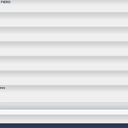
t FIERO
ires