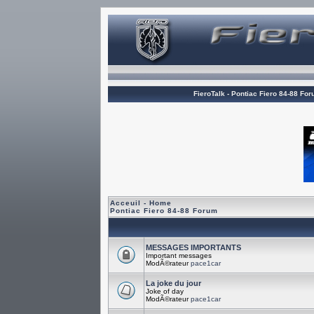
FieroTalk - Pontiac Fiero 84-88 Fo
Acceuil - Home
Pontiac Fiero 84-88 Forum
MESSAGES IMPORTANTS
Important messages
ModÃ©rateur
pace1car
La joke du jour
Joke of day
ModÃ©rateur
pace1car