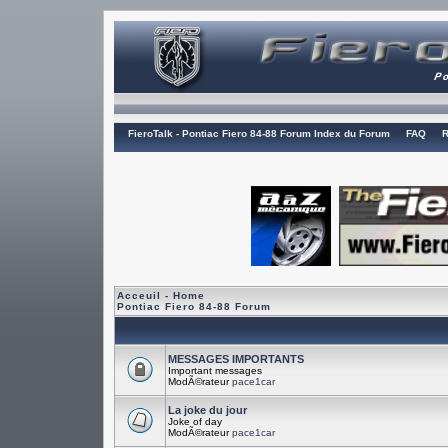
FieroTalk - Pontiac Fiero 84-88 Forum Index du Forum
FAQ
R
Acceuil - Home
Pontiac Fiero 84-88 Forum
MESSAGES IMPORTANTS
Important messages
ModÃ©rateur
pace1car
La joke du jour
Joke of day
ModÃ©rateur
pace1car