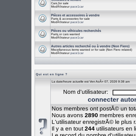
Cars for sale
ModÃ©rateur
pace1car
Pièces et accessoires à vendre
Parts & accessories for sale
ModÃ©rateur
pace1car
Pièces ou véhicules recherchés
Parts or cars wanted
ModÃ©rateur
pace1car
Autres articles recherché ou à vendre (Non Fiero)
Miscellaneous items wanted or for sale (Non Fiero related)
ModÃ©rateur
pace1car
Qui est en ligne ?
La date/heure actuelle est Ven AoÃ» 07, 2026 9:38 am
Nom d'utilisateur:
connecter auto
Nos membres ont postÃ© un tot
Nous avons
2890
membres enre
L'utilisateur enregistrÃ© le plus
Il y a en tout
244
utilisateurs en 
Le record du nombre d'utilisateu