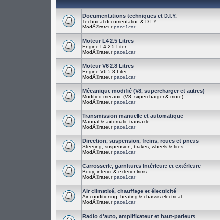
Documentations techniques et D.I.Y.
Technical documentation & D.I.Y.
ModÃ©rateur
pace1car
Moteur L4 2.5 Litres
Engine L4 2.5 Liter
ModÃ©rateur
pace1car
Moteur V6 2.8 Litres
Engine V6 2.8 Liter
ModÃ©rateur
pace1car
Mécanique modifié (V8, supercharger et autres)
Modified mecanic (V8, supercharger & more)
ModÃ©rateur
pace1car
Transmission manuelle et automatique
Manual & automatic transaxle
ModÃ©rateur
pace1car
Direction, suspension, freins, roues et pneus
Steering, suspension, brakes, wheels & tires
ModÃ©rateur
pace1car
Carrosserie, garnitures intérieure et extérieure
Body, interior & exterior trims
ModÃ©rateur
pace1car
Air climatisé, chauffage et électricité
Air conditioning, heating & chassis electrical
ModÃ©rateur
pace1car
Radio d'auto, amplificateur et haut-parleurs