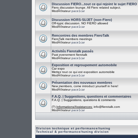
Discussion FIERO...tout ce qui rejoint le sujet FIERO
Fiero discussion lounge. All Fiero related subject.
ModÃ©rateur
pace1car
Discussion HORS-SUJET (non-Fiero)
Off-topic discussion. NO FIERO allowed
ModÃ©rateur
pace1car
Rencontres des membres FieroTalk
FieroTalk members meetings
ModÃ©rateur
pace1car
Activités Fierotalk passés
Past evenement fierotalk
ModÃ©rateur
pace1car
Exposition et regroupement automobile
Car expo
Mettez tout ce qui est exposition automobile
ModÃ©rateur
pace1car
Présentation des nouveaux membres
New members, come introduct yourself in here!
ModÃ©rateur
pace1car
F.A.Q. | Suggestions, questions et commentaires
F.A.Q. | Suggestions, questions & comments
(?)
Informations/Assistances:
info@fierotalk.com
ModÃ©rateur
pace1car
Division technique et performance/tuning
Technical & performance/tuning division