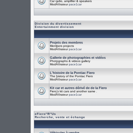
Car radio, amplifier & speakers
ModÃ©rateur
pace1car
Division du divertissement
Entertainment division
Projets des membres
Members projects
ModÃ©rateur
pace1car
Gallerie de photographies et vidéos
Photographs & videos gallery
ModÃ©rateur
pace1car
L'histoire de la Pontiac Fiero
The history of the Pontiac Fiero
ModÃ©rateur
pace1car
Kit car et autres dérivé de de la Fiero
Fiero's kit cars and another same .
ModÃ©rateur
pace1car
eFiero''R''Us
Recherche, vente et échange
Véhicules à vendre