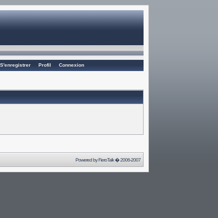
S'enregistrer
Profil
Connexion
Powered by
FieroTalk
� 2006-2007