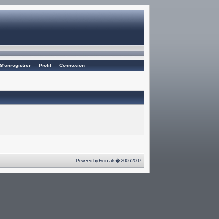
S'enregistrer
Profil
Connexion
Powered by
FieroTalk
� 2006-2007