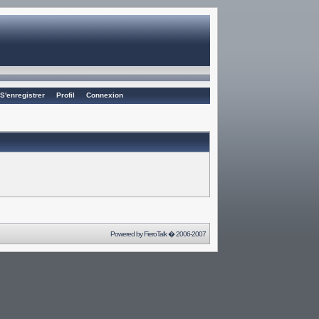
S'enregistrer
Profil
Connexion
Powered by
FieroTalk
� 2006-2007