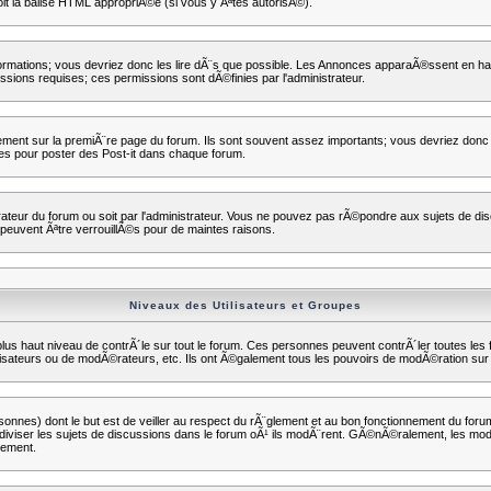
oit la balise HTML appropriÃ©e (si vous y Ãªtes autorisÃ©).
formations; vous devriez donc les lire dÃ¨s que possible. Les Annonces apparaÃ®ssent en h
ons requises; ces permissions sont dÃ©finies par l'administrateur.
ment sur la premiÃ¨re page du forum. Ils sont souvent assez importants; vous devriez don
ses pour poster des Post-it dans chaque forum.
rateur du forum ou soit par l'administrateur. Vous ne pouvez pas rÃ©pondre aux sujets de di
euvent Ãªtre verrouillÃ©s pour de maintes raisons.
Niveaux des Utilisateurs et Groupes
us haut niveau de contrÃ´le sur tout le forum. Ces personnes peuvent contrÃ´ler toutes les f
tilisateurs ou de modÃ©rateurs, etc. Ils ont Ã©galement tous les pouvoirs de modÃ©ration sur
s) dont le but est de veiller au respect du rÃ¨glement et au bon fonctionnement du forum to
et diviser les sujets de discussions dans le forum oÃ¹ ils modÃ¨rent. GÃ©nÃ©ralement, les m
lement.