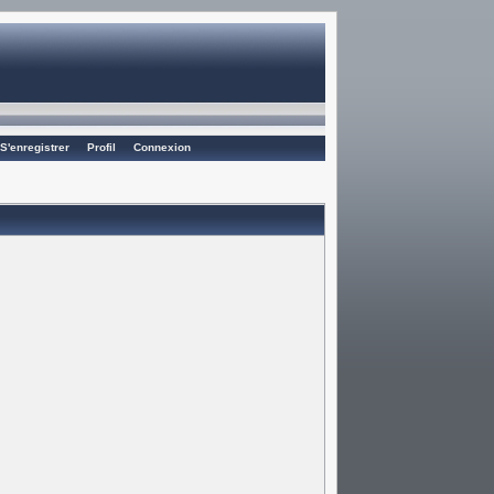
S'enregistrer
Profil
Connexion