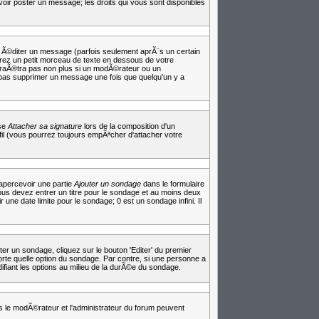
voir poster un message; les droits qui vous sont disponibles
Ã©diter un message (parfois seulement aprÃ¨s un certain
z un petit morceau de texte en dessous de votre
paraÃ®tra pas non plus si un modÃ©rateur ou un
ut pas supprimer un message une fois que quelqu'un y a
ase
Attacher sa signature
lors de la composition d'un
l (vous pourrez toujours empÃªcher d'attacher votre
 apercevoir une partie
Ajouter un sondage
dans le formulaire
us devez entrer un titre pour le sondage et au moins deux
une date limite pour le sondage; 0 est un sondage infini. Il
 un sondage, cliquez sur le bouton 'Editer' du premier
rte quelle option du sondage. Par contre, si une personne a
fiant les options au milieu de la durÃ©e du sondage.
uls le modÃ©rateur et l'administrateur du forum peuvent