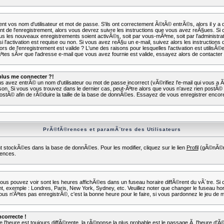
 vos nom d'utilisateur et mot de passe. S'ils ont correctement Ã©tÃ© entrÃ©s, alors il y a 
 de l'enregistrement, alors vous devrez suivre les instructions que vous avez reÃ§ues. Si c
ous les nouveaux enregistrements soient activÃ©s, soit par vous-mÃªme, soit par l'administ
'activation est requise ou non. Si vous avez reÃ§u un e-mail, suivez alors les instructions qu
s de l'enregistrement est valide ? L'une des raisons pour lesquelles l'activation est utilisÃ©e
s sÃ»r que l'adresse e-mail que vous avez fournie est valide, essayez alors de contacter l
plus me connecter ?!
us avez entrÃ© un nom d'utilisateur ou mot de passe incorrect (vÃ©rifiez l'e-mail qui vous
on. Si vous vous trouvez dans le dernier cas, peut-Ãªtre alors que vous n'avez rien postÃ© ?
postÃ© afin de rÃ©duire la taille de la base de donnÃ©es. Essayez de vous enregistrer encor
PrÃ©fÃ©rences et paramÃ¨tres des Utilisateurs
 stockÃ©es dans la base de donnÃ©es. Pour les modifier, cliquez sur le lien
Profil
(gÃ©nÃ©ral
rences.
vous pouvez voir sont les heures affichÃ©es dans un fuseau horaire diffÃ©rent du vÃ´tre. S
ent, exemple : Londres, Paris, New York, Sydney, etc. Veuillez noter que changer le fuseau h
ous n'Ãªtes pas enregistrÃ©, c'est la bonne heure pour le faire, si vous pardonnez le jeu de m
ncorrecte !
que l'heure est toujours diffÃ©rente, la rÃ©ponse la plus probable est le passage Ã l'heure 