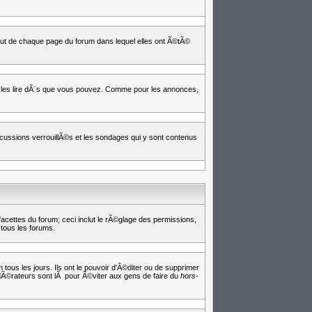
aut de chaque page du forum dans lequel elles ont Ã©tÃ©
c les lire dÃ¨s que vous pouvez. Comme pour les annonces,
scussions verrouillÃ©s et les sondages qui y sont contenus
acettes du forum; ceci inclut le rÃ©glage des permissions,
 tous les forums.
us les jours. Ils ont le pouvoir d'Ã©diter ou de supprimer
odÃ©rateurs sont lÃ pour Ã©viter aux gens de faire du
hors-