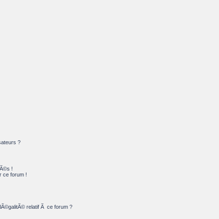
sateurs ?
Ã©s !
r ce forum !
Ã©galitÃ© relatif Ã ce forum ?