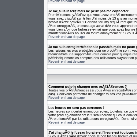
Revenir en haut de page
Je me suis inscrit mais ne peux pas me connecter !
PremiÃ¨rement, vÃ©rifiez que vous avez entrÃ© correctement
vous avez cliquÃ© sur le lien
J'ai moins de 13 ans
au moment
besoin d'Ãªtre activÃ© ? Certains forums requiÃ¨rent que t
Ãªtes enregistrÃ©, un message aurait dÃ» vous apprendre si l
vous bien sÃ»r que l'adresse e-mail que vous avez fournie lor
malintentionnÃ©s abuser du forum anonymement. Si vous Ãªte
Revenir en haut de page
Je me suis enregistrÃ© dans le passÃ©, mais ne peux 
Les raisons les plus probables pour ce problÃ¨me sont : vo
l'administrateur a supprimÃ© votre compte pour quelque rais
pÃ©riodiquement les comptes des utilisateurs n'ayant rien 
Revenir en haut de page
Comment puis-je changer mes prÃ©fÃ©rences ?
Toutes vos prÃ©fÃ©rences (si vous Ãªtes enregistrÃ©) sont
cas). Ceci vous permettra de changer toutes vos prÃ©fÃ©
Revenir en haut de page
Les heures ne sont pas correctes !
Les heures sont certainement correctes; toutefois, ce que 
votre profil en choisissant le fuseau horaire qui vous convi
Ãªtre effectuÃ© par les utilisateurs enregistrÃ©s. Donc, si v
Revenir en haut de page
J'ai changÃ© le fuseau horaire et l'heure est toujours i
Si vous Ãªtes sÃ»r d'avoir choisi le bon fuseau horaire et 