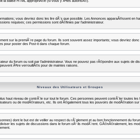
oit la balise HTML appropriÃ©e (si vous y Ãªtes autorisÃ©).
formations; vous devriez donc les lire dÃ¨s que possible. Les Annonces apparaÃ®ssent en h
ons requises; ces permissions sont dÃ©finies par l'administrateur.
ment sur la premiÃ¨re page du forum. Ils sont souvent assez importants; vous devriez don
ses pour poster des Post-it dans chaque forum.
rateur du forum ou soit par l'administrateur. Vous ne pouvez pas rÃ©pondre aux sujets de di
euvent Ãªtre verrouillÃ©s pour de maintes raisons.
Niveaux des Utilisateurs et Groupes
us haut niveau de contrÃ´le sur tout le forum. Ces personnes peuvent contrÃ´ler toutes les f
tilisateurs ou de modÃ©rateurs, etc. Ils ont Ã©galement tous les pouvoirs de modÃ©ration sur
s) dont le but est de veiller au respect du rÃ¨glement et au bon fonctionnement du forum to
et diviser les sujets de discussions dans le forum oÃ¹ ils modÃ¨rent. GÃ©nÃ©ralement, les m
lement.