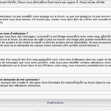
durant l'Ã©tÃ©, l'heure sera dÃ©calÃ©e d'une heure par rapport Ã l'heure locale rÃ©elle.
ministrateur n'a pas installÃ© votre langage sur le forum, ou que soit quelqu'un n'a pas enco
ngue dont vous avez besoin; s'il n'existe pas, sentez-vous alors libre de crÃ©er une nouvelle t
s).
 nom d'utilisateur ?
orsque vous lisez des messages. La premiÃ¨re est l'image associÃ©e avec votre rang, gÃ©nÃ©r
tut sur le forum. En dessous de celle-ci peut se trouver une image plus grande nommÃ©e av
er les avatars et de choisir la maniÃ¨re dont les avatars seront disponibles. Si vous ne pouvez
cter pour lui en demander les raisons (nous sommes sÃ»r qu'elles seront bonnes !).
e d'un rang (le titre d'un rang apparaÃ®t sous votre nom d'utilisateur dans les sujets de dis
bre de messages que vous avez postÃ©s, mais aussi pour identifier certains utilisateurs, exe
r inutilement sur le forum dans le but d'Ã©lever votre rang; vous trouverez probablement un
on me demande de me connecter !
envoyer des e-mails Ã des gens via le formulaire d'e-mail intÃ©grÃ© au forum (dans le cas oÃ
-mail par des utilisateurs anonymes.
Publication