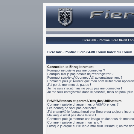
FieroTalk - Pontiac Fiero 84-88 Fo
FieroTalk - Pontiac Fiero 84-88 Forum Index du Forum
Connexion et Enregistrement
Pourquoi ne puis-je pas me connecter ?
Pourquoi n'ai-je pas besoin de m'enregistrer ?
Pourquoi suis-je dÃ©connectÃ© automatiquement ?
Comment puis-je Ã©viter que mon nom d'utilisateur apparaisse
J'ai perdu mon mot de passe !
Je me suis inscrit mais ne peux pas me connecter !
Je me suis enregistrÃ© dans le passÃ©, mais ne peux plus
PrÃ©fÃ©rences et paramÃ¨tres des Utilisateurs
Comment puis-je changer mes prÃ©fÃ©rences ?
Les heures ne sont pas correctes !
J'ai changÃ© le fuseau horaire et l'heure est toujours incorre
Ma langue n'est pas dans la liste !
Comment puis-je montrer une image en dessous de mon nom 
Comment puis-je changer mon rang ?
Lorsque je clique sur le lien e-mail d'un utilisateur, on me 