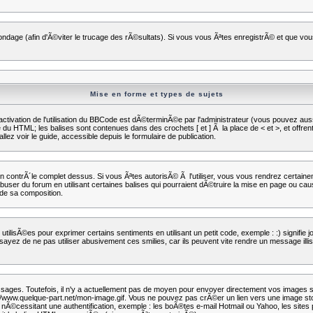
ondage (afin d'Ã©viter le trucage des rÃ©sultats). Si vous vous Ãªtes enregistrÃ© et que vo
Mise en forme et types de sujets
ivation de l'utilisation du BBCode est dÃ©terminÃ©e par l'administrateur (vous pouvez auss
du HTML; les balises sont contenues dans des crochets [ et ] Ã la place de < et >, et offren
llez voir le guide, accessible depuis le formulaire de publication.
 un contrÃ´le complet dessus. Si vous Ãªtes autorisÃ© Ã l'utiliser, vous vous rendrez certai
user du forum en utilisant certaines balises qui pourraient dÃ©truire la mise en page ou ca
de sa composition.
ilisÃ©es pour exprimer certains sentiments en utilisant un petit code, exemple : :) signifie joy
ez de ne pas utiliser abusivement ces smilies, car ils peuvent vite rendre un message illisi
ages. Toutefois, il n'y a actuellement pas de moyen pour envoyer directement vos images s
/www.quelque-part.net/mon-image.gif. Vous ne pouvez pas crÃ©er un lien vers une image sto
nÃ©cessitant une authentification, exemple : les boÃ®tes e-mail Hotmail ou Yahoo, les sites