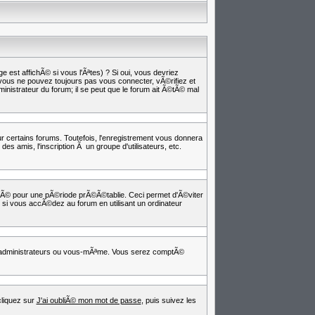
st affichÃ© si vous l'Ãªtes) ? Si oui, vous devriez
 vous ne pouvez toujours pas vous connecter, vÃ©rifiez et
inistrateur du forum; il se peut que le forum ait Ã©tÃ© mal
 certains forums. Toutefois, l'enregistrement vous donnera
es amis, l'inscription Ã un groupe d'utilisateurs, etc.
Ã© pour une pÃ©riode prÃ©Ã©tablie. Ceci permet d'Ã©viter
si vous accÃ©dez au forum en utilisant un ordinateur
 administrateurs ou vous-mÃªme. Vous serez comptÃ©
cliquez sur
J'ai oubliÃ© mon mot de passe
, puis suivez les