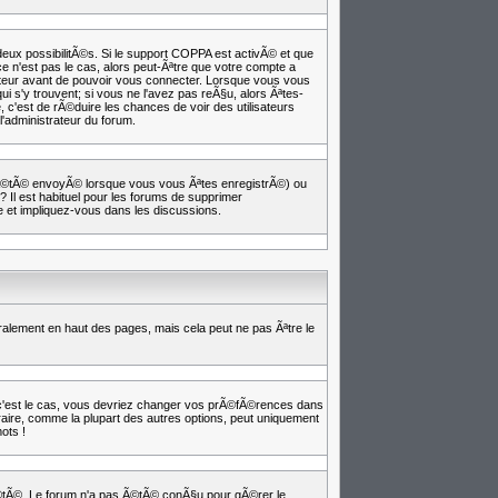
deux possibilitÃ©s. Si le support COPPA est activÃ© et que
e n'est pas le cas, alors peut-Ãªtre que votre compte a
rateur avant de pouvoir vous connecter. Lorsque vous vous
i s'y trouvent; si vous ne l'avez pas reÃ§u, alors Ãªtes-
, c'est de rÃ©duire les chances de voir des utilisateurs
'administrateur du forum.
 a Ã©tÃ© envoyÃ© lorsque vous vous Ãªtes enregistrÃ©) ou
 Il est habituel pour les forums de supprimer
e et impliquez-vous dans les discussions.
ement en haut des pages, mais cela peut ne pas Ãªtre le
i c'est le cas, vous devriez changer vos prÃ©fÃ©rences dans
oraire, comme la plupart des autres options, peut uniquement
ots !
d'Ã©tÃ©. Le forum n'a pas Ã©tÃ© conÃ§u pour gÃ©rer le