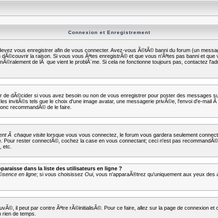
Connexion et Enregistrement
vez vous enregistrer afin de vous connecter. Avez-vous Ã©tÃ© banni du forum (un message e
n dÃ©couvrir la raison. Si vous vous Ãªtes enregistrÃ© et que vous n'Ãªtes pas banni et que
nÃ©ralement de lÃ que vient le problÃ¨me. Si cela ne fonctionne toujours pas, contactez l'adm
ur de dÃ©cider si vous avez besoin ou non de vous enregistrer pour poster des messages sur
es invitÃ©s tels que le choix d'une image avatar, une messagerie privÃ©e, l'envoi d'e-mail Ã d
 donc recommandÃ© de le faire.
nt Ã chaque visite
lorsque vous vous connectez, le forum vous gardera seulement connect
tre. Pour rester connectÃ©, cochez la case en vous connectant; ceci n'est pas recommandÃ© 
 etc.
raisse dans la liste des utilisateurs en ligne ?
sence en ligne
; si vous choisissez
Oui
, vous n'apparaÃ®trez qu'uniquement aux yeux des
Ã©, il peut par contre Ãªtre rÃ©initialisÃ©. Pour ce faire, allez sur la page de connexion et 
 rien de temps.