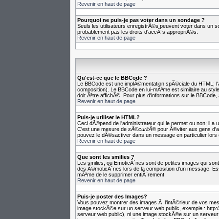
Revenir en haut de page
Pourquoi ne puis-je pas voter dans un sondage ?
Seuls les utilisateurs enregistrÃ©s peuvent voter dans un s
probablement pas les droits d'accÃ¨s appropriÃ©s.
Revenir en haut de page
Qu'est-ce que le BBCode ?
Le BBCode est une implÃ©mentation spÃ©ciale du HTML; l'act
composition). Le BBCode en lui-mÃªme est similaire au style 
doit Ãªtre affichÃ©. Pour plus d'informations sur le BBCode, a
Revenir en haut de page
Puis-je utiliser le HTML?
Ceci dÃ©pend de l'administrateur qui le permet ou non; il a
C'est une mesure de
sÃ©curitÃ©
pour Ã©viter aux gens d'ab
pouvez le dÃ©sactiver dans un message en particulier lors 
Revenir en haut de page
Que sont les smilies ?
Les smilies, ou EmoticÃ´nes sont de petites images qui sont ut
des Ã©moticÃ´nes lors de la composition d'un message. Essay
mÃªme de le supprimer entiÃ¨rement.
Revenir en haut de page
Puis-je poster des Images?
Vous pouvez montrer des images Ã l'intÃ©rieur de vos mess
image stockÃ©e sur un serveur web public, exemple : http:/
serveur web public), ni une image stockÃ©e sur un serveur 