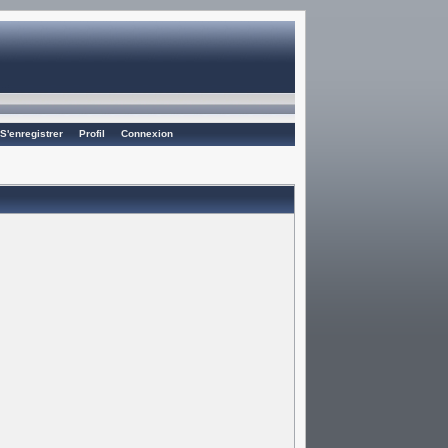
S'enregistrer
Profil
Connexion