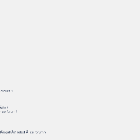
sateurs ?
Ã©s !
r ce forum !
Ã©galitÃ© relatif Ã ce forum ?