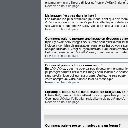
changement entre l'heure d'hiver et l'heure d'Ã©tÃ©; donc, 
Revenir en haut de page
Ma langue n'est pas dans la liste !
Les raisons les plus probables pour ceci sont que soit l'ad
Ã l'administrateur du forum s'il peut installer le pack de la
site web du groupe phpBB (allez voir le lien en bas des page
Revenir en haut de page
Comment puis-je montrer une image en dessous de mon
Il peut y avoir deux images sous votre nom d'utilisateur l
indiquant combien de messages vous avez fait ou votre sta
chaque utilisateur. C'est Ã l'administrateur du forum d'activ
l'administrateur en a dÃ©cidÃ© ainsi, vous pouvez le conta
Revenir en haut de page
Comment puis-je changer mon rang ?
En gÃ©nÃ©ral, vous ne pouvez pas directement changer le titr
plupart des forums utilisent les rangs pour indiquer le nom
rang spÃ©cifique qui leur est propre. Veuillez ne pas poste
votre compte de votre nombre total de messages.
Revenir en haut de page
Lorsque je clique sur le lien e-mail d'un utilisateur, 
DÃ©solÃ©, mais seuls les utilisateurs enregistrÃ©s peuvent 
Ceci, pour Ã©viter l'utilisation malveillante du systÃ¨me d'e
Revenir en haut de page
Comment puis-je poster un sujet dans un forum ?