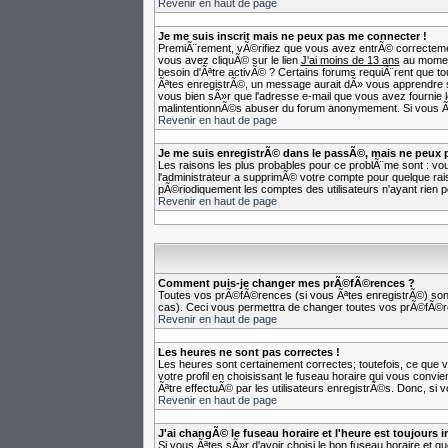
Revenir en haut de page
Je me suis inscrit mais ne peux pas me connecter !
PremiÃ¨rement, vÃ©rifiez que vous avez entrÃ© correctement
vous avez cliquÃ© sur le lien
J'ai moins de 13 ans
au moment
besoin d'Ãªtre activÃ© ? Certains forums requiÃ¨rent que t
Ãªtes enregistrÃ©, un message aurait dÃ» vous apprendre si l
vous bien sÃ»r que l'adresse e-mail que vous avez fournie lor
malintentionnÃ©s abuser du forum anonymement. Si vous Ãªte
Revenir en haut de page
Je me suis enregistrÃ© dans le passÃ©, mais ne peux 
Les raisons les plus probables pour ce problÃ¨me sont : vo
l'administrateur a supprimÃ© votre compte pour quelque rais
pÃ©riodiquement les comptes des utilisateurs n'ayant rien 
Revenir en haut de page
Comment puis-je changer mes prÃ©fÃ©rences ?
Toutes vos prÃ©fÃ©rences (si vous Ãªtes enregistrÃ©) sont
cas). Ceci vous permettra de changer toutes vos prÃ©fÃ©
Revenir en haut de page
Les heures ne sont pas correctes !
Les heures sont certainement correctes; toutefois, ce que 
votre profil en choisissant le fuseau horaire qui vous convi
Ãªtre effectuÃ© par les utilisateurs enregistrÃ©s. Donc, si v
Revenir en haut de page
J'ai changÃ© le fuseau horaire et l'heure est toujours i
Si vous Ãªtes sÃ»r d'avoir choisi le bon fuseau horaire et 