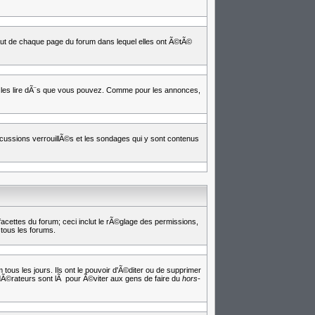
aut de chaque page du forum dans lequel elles ont Ã©tÃ©
c les lire dÃ¨s que vous pouvez. Comme pour les annonces,
scussions verrouillÃ©s et les sondages qui y sont contenus
acettes du forum; ceci inclut le rÃ©glage des permissions,
 tous les forums.
us les jours. Ils ont le pouvoir d'Ã©diter ou de supprimer
odÃ©rateurs sont lÃ pour Ã©viter aux gens de faire du
hors-