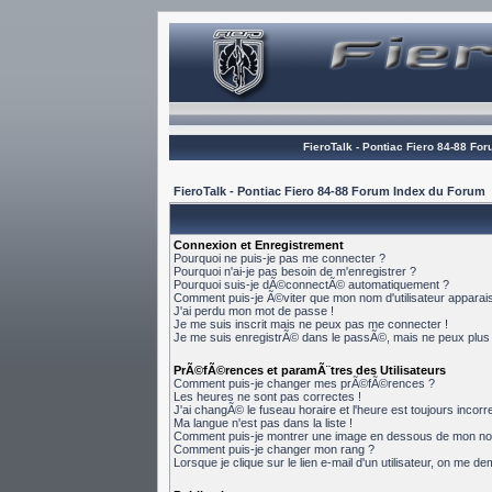
FieroTalk - Pontiac Fiero 84-88 Fo
FieroTalk - Pontiac Fiero 84-88 Forum Index du Forum
Connexion et Enregistrement
Pourquoi ne puis-je pas me connecter ?
Pourquoi n'ai-je pas besoin de m'enregistrer ?
Pourquoi suis-je dÃ©connectÃ© automatiquement ?
Comment puis-je Ã©viter que mon nom d'utilisateur apparaisse
J'ai perdu mon mot de passe !
Je me suis inscrit mais ne peux pas me connecter !
Je me suis enregistrÃ© dans le passÃ©, mais ne peux plus
PrÃ©fÃ©rences et paramÃ¨tres des Utilisateurs
Comment puis-je changer mes prÃ©fÃ©rences ?
Les heures ne sont pas correctes !
J'ai changÃ© le fuseau horaire et l'heure est toujours incorre
Ma langue n'est pas dans la liste !
Comment puis-je montrer une image en dessous de mon nom 
Comment puis-je changer mon rang ?
Lorsque je clique sur le lien e-mail d'un utilisateur, on me 