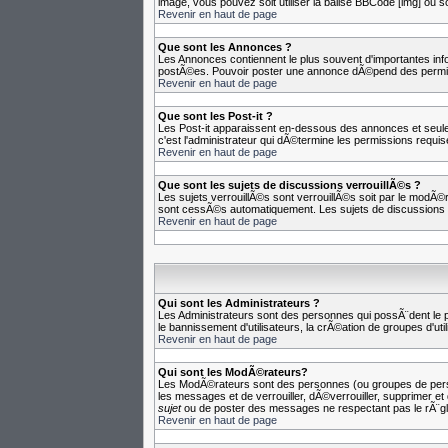
image, vous pouvez soit utiliser la balise BBCode [img] ou s
Revenir en haut de page
Que sont les Annonces ?
Les Annonces contiennent le plus souvent d'importantes in
postÃ©es. Pouvoir poster une annonce dÃ©pend des permissi
Revenir en haut de page
Que sont les Post-it ?
Les Post-it apparaissent en-dessous des annonces et seule
c'est l'administrateur qui dÃ©termine les permissions requi
Revenir en haut de page
Que sont les sujets de discussions verrouillÃ©s ?
Les sujets verrouillÃ©s sont verrouillÃ©s soit par le modÃ©
sont cessÃ©s automatiquement. Les sujets de discussions p
Revenir en haut de page
Qui sont les Administrateurs ?
Les Administrateurs sont des personnes qui possÃ¨dent le pl
le bannissement d'utilisateurs, la crÃ©ation de groupes d'u
Revenir en haut de page
Qui sont les ModÃ©rateurs?
Les ModÃ©rateurs sont des personnes (ou groupes de personne
les messages et de verrouiller, dÃ©verrouiller, supprimer 
sujet
ou de poster des messages ne respectant pas le rÃ¨g
Revenir en haut de page