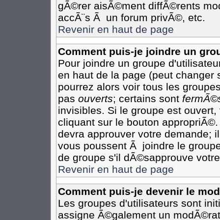
gÃ©rer aisÃ©ment diffÃ©rents mod
accÃ¨s Ã un forum privÃ©, etc.
Revenir en haut de page
Comment puis-je joindre un grou
Pour joindre un groupe d'utilisateur
en haut de la page (peut changer 
pourrez alors voir tous les groupes
pas
ouverts
; certains sont
fermÃ©
invisibles. Si le groupe est ouver
cliquant sur le bouton appropriÃ©.
devra approuver votre demande; il
vous poussent Ã joindre le groupe
de groupe s'il dÃ©sapprouve votre
Revenir en haut de page
Comment puis-je devenir le modÃ
Les groupes d'utilisateurs sont init
assigne Ã©galement un modÃ©rateu