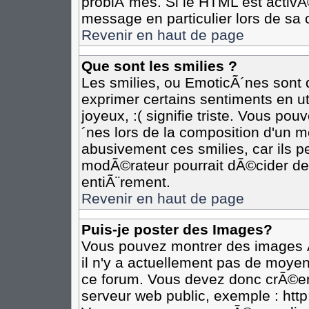
problÃ¨mes. Si le HTML est activ
message en particulier lors de sa 
Revenir en haut de page
Que sont les smilies ?
Les smilies, ou EmoticÃ´nes sont d
exprimer certains sentiments en util
joyeux, :( signifie triste. Vous po
´nes lors de la composition d'un 
abusivement ces smilies, car ils pe
modÃ©rateur pourrait dÃ©cider de 
entiÃ¨rement.
Revenir en haut de page
Puis-je poster des Images?
Vous pouvez montrer des images Ã
il n'y a actuellement pas de moye
ce forum. Vous devez donc crÃ©er
serveur web public, exemple : htt