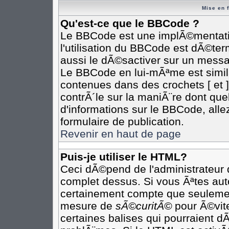
Mise en 
Qu'est-ce que le BBCode ?
Le BBCode est une implÃ©mentatio
l'utilisation du BBCode est dÃ©te
aussi le dÃ©sactiver sur un messag
Le BBCode en lui-mÃªme est simila
contenues dans des crochets [ et ] 
contrÃ´le sur la maniÃ¨re dont que
d'informations sur le BBCode, allez
formulaire de publication.
Revenir en haut de page
Puis-je utiliser le HTML?
Ceci dÃ©pend de l'administrateur q
complet dessus. Si vous Ãªtes auto
certainement compte que seulement
mesure de
sÃ©curitÃ©
pour Ã©vite
certaines balises qui pourraient d