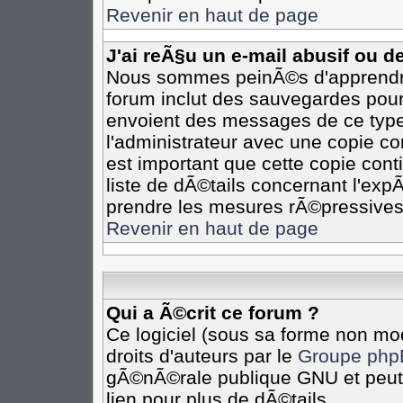
Revenir en haut de page
J'ai reÃ§u un e-mail abusif ou 
Nous sommes peinÃ©s d'apprendre 
forum inclut des sauvegardes pour 
envoient des messages de ce type
l'administrateur avec une copie co
est important que cette copie cont
liste de dÃ©tails concernant l'expÃ
prendre les mesures rÃ©pressives
Revenir en haut de page
Qui a Ã©crit ce forum ?
Ce logiciel (sous sa forme non mod
droits d'auteurs par le
Groupe php
gÃ©nÃ©rale publique GNU et peut Ã
lien pour plus de dÃ©tails.