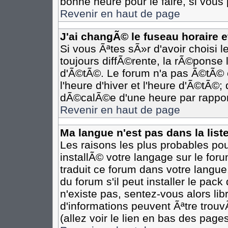
bonne heure pour le faire, si vous
Revenir en haut de page
J'ai changÃ© le fuseau horaire et
Si vous Ãªtes sÃ»r d'avoir choisi l
toujours diffÃ©rente, la rÃ©ponse 
d'Ã©tÃ©. Le forum n'a pas Ã©tÃ©
l'heure d'hiver et l'heure d'Ã©tÃ©;
dÃ©calÃ©e d'une heure par rapport
Revenir en haut de page
Ma langue n'est pas dans la liste
Les raisons les plus probables pour
installÃ© votre langage sur le for
traduit ce forum dans votre langu
du forum s'il peut installer le pac
n'existe pas, sentez-vous alors li
d'informations peuvent Ãªtre trou
(allez voir le lien en bas des pages