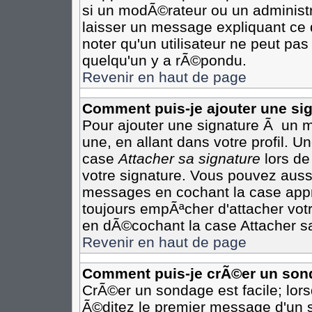
si un modÃ©rateur ou un administr
laisser un message expliquant ce q
noter qu'un utilisateur ne peut p
quelqu'un y a rÃ©pondu.
Revenir en haut de page
Comment puis-je ajouter une s
Pour ajouter une signature Ã un 
une, en allant dans votre profil. 
case
Attacher sa signature
lors de
votre signature. Vous pouvez aussi
messages en cochant la case appro
toujours empÃªcher d'attacher vot
en dÃ©cochant la case Attacher sa
Revenir en haut de page
Comment puis-je crÃ©er un son
CrÃ©er un sondage est facile; lor
Ã©ditez le premier message d'un su