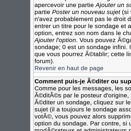
apercevoir une partie
Ajouter un 
partie
Poster un nouveau sujet
(si
n'avez probablement pas le droit
entrer un titre pour le sondage et
option, entrez son nom dans le ch
Ajouter l'option
. Vous pouvez Ã©gal
sondage; 0 est un sondage infini. I
que vous pourrez Ã©tablir; cette li
forum).
Revenir en haut de page
Comment puis-je Ã©diter ou su
Comme pour les messages, les so
Ã©ditÃ©s par le posteur d'origine
Ã©diter un sondage, cliquez sur l
sujet (il a toujours le sondage as
votÃ©, vous pouvez alors supprime
option du sondage. Par contre, si
modÃ©rateurs et administrateurs po