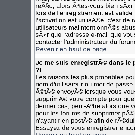
reÃ§u, alors Ãªtes-vous bien sÃ»r
lors de l'enregistrement est valide
l'activation est utilisÃ©e, c'est d
utilisateurs malintentionnÃ©s ab
sÃ»r que l'adresse e-mail que vous
contacter l'administrateur du forum
Revenir en haut de page
Je me suis enregistrÃ© dans le
?!
Les raisons les plus probables po
nom d'utilisateur ou mot de passe i
Ã©tÃ© envoyÃ© lorsque vous vous Ã
supprimÃ© votre compte pour quel
dernier cas, peut-Ãªtre alors que v
pour les forums de supprimer pÃ©r
n'ayant rien postÃ© afin de rÃ©dui
Essayez de vous enregistrer encor
Revenir en haut de page