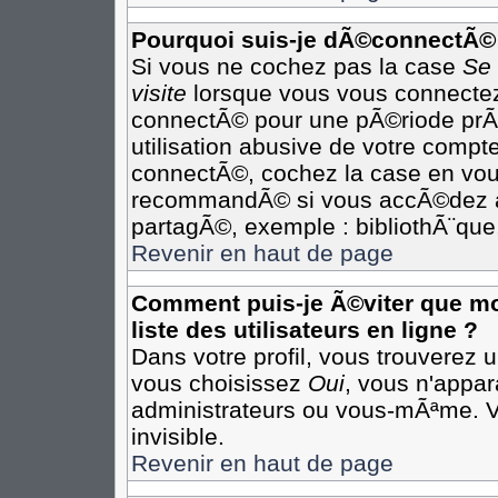
Pourquoi suis-je dÃ©connectÃ©
Si vous ne cochez pas la case
Se
visite
lorsque vous vous connectez
connectÃ© pour une pÃ©riode prÃ©
utilisation abusive de votre compte
connectÃ©, cochez la case en vous
recommandÃ© si vous accÃ©dez au 
partagÃ©, exemple : bibliothÃ¨que,
Revenir en haut de page
Comment puis-je Ã©viter que mon
liste des utilisateurs en ligne ?
Dans votre profil, vous trouverez 
vous choisissez
Oui
, vous n'appa
administrateurs ou vous-mÃªme. 
invisible.
Revenir en haut de page