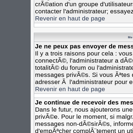
crÃ©ation d'un groupe d'utilisateu
contacter l'administrateur; essaye
Revenir en haut de page
Me
Je ne peux pas envoyer de mess
Il y a trois raisons pour cela : vo
connectÃ©, l'administrateur a dÃ©
totalitÃ© du forum ou l'administr
messages privÃ©s. Si vous Ãªtes d
adresser Ã l'administrateur pour e
Revenir en haut de page
Je continue de recevoir des me
Dans le futur, nous ajouterons un
privÃ©e. Pour le moment, si malgr
messages non-dÃ©sirÃ©s, informez-e
d'empÃªcher complÃ¨tement un uti