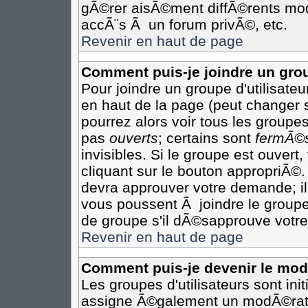
gÃ©rer aisÃ©ment diffÃ©rents mod
accÃ¨s Ã un forum privÃ©, etc.
Revenir en haut de page
Comment puis-je joindre un grou
Pour joindre un groupe d'utilisateur
en haut de la page (peut changer 
pourrez alors voir tous les groupes
pas
ouverts
; certains sont
fermÃ©
invisibles. Si le groupe est ouver
cliquant sur le bouton appropriÃ©.
devra approuver votre demande; il
vous poussent Ã joindre le groupe
de groupe s'il dÃ©sapprouve votre
Revenir en haut de page
Comment puis-je devenir le modÃ
Les groupes d'utilisateurs sont init
assigne Ã©galement un modÃ©rateu