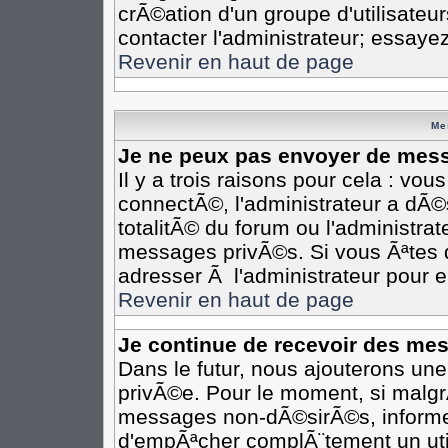
crÃ©ation d'un groupe d'utilisateu
contacter l'administrateur; essaye
Revenir en haut de page
Me
Je ne peux pas envoyer de mess
Il y a trois raisons pour cela : vo
connectÃ©, l'administrateur a dÃ©
totalitÃ© du forum ou l'administr
messages privÃ©s. Si vous Ãªtes d
adresser Ã l'administrateur pour e
Revenir en haut de page
Je continue de recevoir des me
Dans le futur, nous ajouterons un
privÃ©e. Pour le moment, si malgr
messages non-dÃ©sirÃ©s, informez-e
d'empÃªcher complÃ¨tement un uti