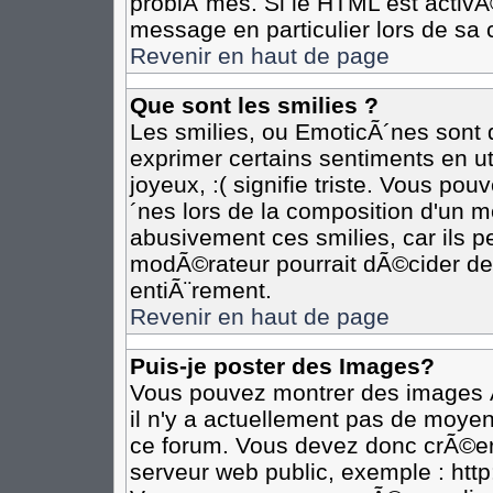
problÃ¨mes. Si le HTML est activ
message en particulier lors de sa 
Revenir en haut de page
Que sont les smilies ?
Les smilies, ou EmoticÃ´nes sont d
exprimer certains sentiments en util
joyeux, :( signifie triste. Vous po
´nes lors de la composition d'un 
abusivement ces smilies, car ils pe
modÃ©rateur pourrait dÃ©cider de 
entiÃ¨rement.
Revenir en haut de page
Puis-je poster des Images?
Vous pouvez montrer des images Ã
il n'y a actuellement pas de moye
ce forum. Vous devez donc crÃ©er
serveur web public, exemple : htt