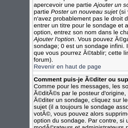
apercevoir une partie
Ajouter un 
partie
Poster un nouveau sujet
(si
n'avez probablement pas le droit
entrer un titre pour le sondage et
option, entrez son nom dans le ch
Ajouter l'option
. Vous pouvez Ã©gal
sondage; 0 est un sondage infini. I
que vous pourrez Ã©tablir; cette li
forum).
Revenir en haut de page
Comment puis-je Ã©diter ou su
Comme pour les messages, les so
Ã©ditÃ©s par le posteur d'origine
Ã©diter un sondage, cliquez sur l
sujet (il a toujours le sondage as
votÃ©, vous pouvez alors supprime
option du sondage. Par contre, si
modÃ©rateurs et administrateurs po