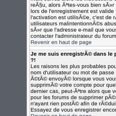
reÃ§u, alors Ãªtes-vous bien sÃ»r
lors de l'enregistrement est valide
l'activation est utilisÃ©e, c'est d
utilisateurs malintentionnÃ©s ab
sÃ»r que l'adresse e-mail que vous
contacter l'administrateur du forum
Revenir en haut de page
Je me suis enregistrÃ© dans le
?!
Les raisons les plus probables po
nom d'utilisateur ou mot de passe i
Ã©tÃ© envoyÃ© lorsque vous vous Ã
supprimÃ© votre compte pour quel
dernier cas, peut-Ãªtre alors que v
pour les forums de supprimer pÃ©r
n'ayant rien postÃ© afin de rÃ©dui
Essayez de vous enregistrer encor
Revenir en haut de page