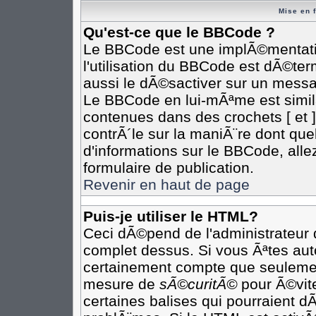
Mise en 
Qu'est-ce que le BBCode ?
Le BBCode est une implÃ©mentatio
l'utilisation du BBCode est dÃ©te
aussi le dÃ©sactiver sur un messag
Le BBCode en lui-mÃªme est simila
contenues dans des crochets [ et ] 
contrÃ´le sur la maniÃ¨re dont que
d'informations sur le BBCode, allez
formulaire de publication.
Revenir en haut de page
Puis-je utiliser le HTML?
Ceci dÃ©pend de l'administrateur q
complet dessus. Si vous Ãªtes auto
certainement compte que seulement
mesure de
sÃ©curitÃ©
pour Ã©vite
certaines balises qui pourraient d