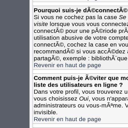
Pourquoi suis-je dÃ©connectÃ©
Si vous ne cochez pas la case
Se
visite
lorsque vous vous connectez
connectÃ© pour une pÃ©riode prÃ©
utilisation abusive de votre compte
connectÃ©, cochez la case en vous
recommandÃ© si vous accÃ©dez au 
partagÃ©, exemple : bibliothÃ¨que,
Revenir en haut de page
Comment puis-je Ã©viter que mon
liste des utilisateurs en ligne ?
Dans votre profil, vous trouverez 
vous choisissez
Oui
, vous n'appa
administrateurs ou vous-mÃªme. 
invisible.
Revenir en haut de page