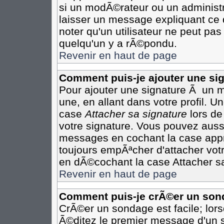
si un modÃ©rateur ou un administr
laisser un message expliquant ce q
noter qu'un utilisateur ne peut p
quelqu'un y a rÃ©pondu.
Revenir en haut de page
Comment puis-je ajouter une s
Pour ajouter une signature Ã un 
une, en allant dans votre profil. 
case
Attacher sa signature
lors de
votre signature. Vous pouvez aussi
messages en cochant la case appro
toujours empÃªcher d'attacher vot
en dÃ©cochant la case Attacher sa
Revenir en haut de page
Comment puis-je crÃ©er un son
CrÃ©er un sondage est facile; lor
Ã©ditez le premier message d'un su