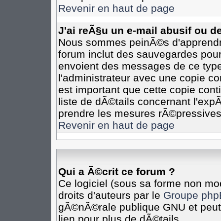
Revenir en haut de page
J'ai reÃ§u un e-mail abusif ou 
Nous sommes peinÃ©s d'apprendre 
forum inclut des sauvegardes pour 
envoient des messages de ce type
l'administrateur avec une copie co
est important que cette copie cont
liste de dÃ©tails concernant l'expÃ
prendre les mesures rÃ©pressives
Revenir en haut de page
Qui a Ã©crit ce forum ?
Ce logiciel (sous sa forme non mod
droits d'auteurs par le
Groupe php
gÃ©nÃ©rale publique GNU et peut Ã
lien pour plus de dÃ©tails.