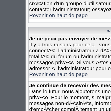
crÃ©ation d'un groupe d'utilisateu
contacter l'administrateur; essaye
Revenir en haut de page
Me
Je ne peux pas envoyer de mess
Il y a trois raisons pour cela : vo
connectÃ©, l'administrateur a dÃ©
totalitÃ© du forum ou l'administr
messages privÃ©s. Si vous Ãªtes d
adresser Ã l'administrateur pour e
Revenir en haut de page
Je continue de recevoir des me
Dans le futur, nous ajouterons un
privÃ©e. Pour le moment, si malgr
messages non-dÃ©sirÃ©s, informez-e
d'empÃªcher complÃ¨tement un uti