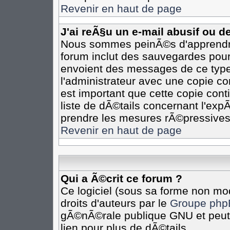
Revenir en haut de page
J'ai reÃ§u un e-mail abusif ou 
Nous sommes peinÃ©s d'apprendre 
forum inclut des sauvegardes pour 
envoient des messages de ce type
l'administrateur avec une copie co
est important que cette copie cont
liste de dÃ©tails concernant l'expÃ
prendre les mesures rÃ©pressives
Revenir en haut de page
Qui a Ã©crit ce forum ?
Ce logiciel (sous sa forme non mod
droits d'auteurs par le
Groupe php
gÃ©nÃ©rale publique GNU et peut Ã
lien pour plus de dÃ©tails.