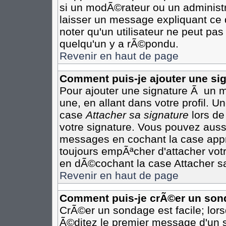
si un modÃ©rateur ou un administr
laisser un message expliquant ce q
noter qu'un utilisateur ne peut p
quelqu'un y a rÃ©pondu.
Revenir en haut de page
Comment puis-je ajouter une s
Pour ajouter une signature Ã un 
une, en allant dans votre profil. 
case
Attacher sa signature
lors de
votre signature. Vous pouvez aussi
messages en cochant la case appro
toujours empÃªcher d'attacher vot
en dÃ©cochant la case Attacher sa
Revenir en haut de page
Comment puis-je crÃ©er un son
CrÃ©er un sondage est facile; lor
Ã©ditez le premier message d'un su