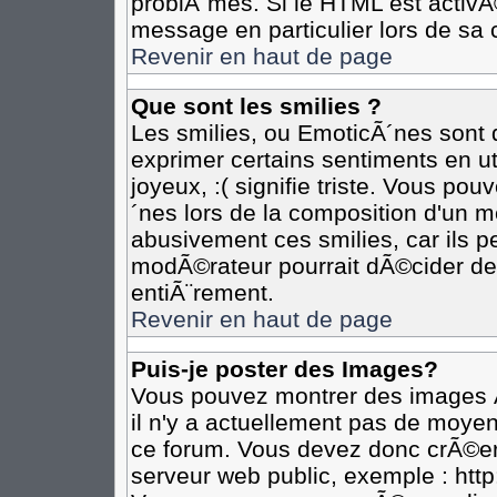
problÃ¨mes. Si le HTML est activ
message en particulier lors de sa 
Revenir en haut de page
Que sont les smilies ?
Les smilies, ou EmoticÃ´nes sont d
exprimer certains sentiments en util
joyeux, :( signifie triste. Vous po
´nes lors de la composition d'un 
abusivement ces smilies, car ils pe
modÃ©rateur pourrait dÃ©cider de 
entiÃ¨rement.
Revenir en haut de page
Puis-je poster des Images?
Vous pouvez montrer des images Ã
il n'y a actuellement pas de moye
ce forum. Vous devez donc crÃ©er
serveur web public, exemple : htt