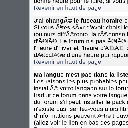
bonne heure pour le faire, si vous
Revenir en haut de page
J'ai changÃ© le fuseau horaire et
Si vous Ãªtes sÃ»r d'avoir choisi l
toujours diffÃ©rente, la rÃ©ponse 
d'Ã©tÃ©. Le forum n'a pas Ã©tÃ©
l'heure d'hiver et l'heure d'Ã©tÃ©;
dÃ©calÃ©e d'une heure par rapport
Revenir en haut de page
Ma langue n'est pas dans la liste
Les raisons les plus probables pour
installÃ© votre langage sur le for
traduit ce forum dans votre langu
du forum s'il peut installer le pac
n'existe pas, sentez-vous alors li
d'informations peuvent Ãªtre trou
(allez voir le lien en bas des pages