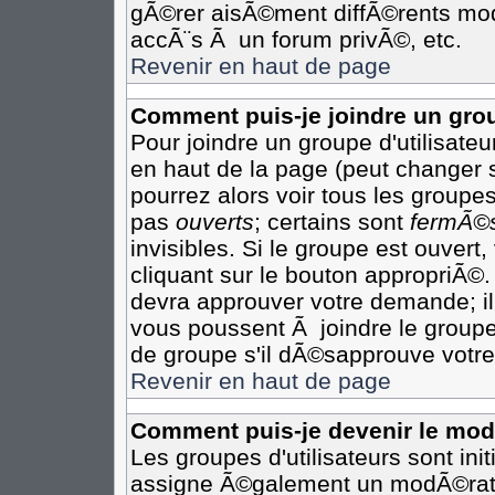
gÃ©rer aisÃ©ment diffÃ©rents mod
accÃ¨s Ã un forum privÃ©, etc.
Revenir en haut de page
Comment puis-je joindre un grou
Pour joindre un groupe d'utilisateur
en haut de la page (peut changer 
pourrez alors voir tous les groupes
pas
ouverts
; certains sont
fermÃ©
invisibles. Si le groupe est ouver
cliquant sur le bouton appropriÃ©.
devra approuver votre demande; il
vous poussent Ã joindre le groupe
de groupe s'il dÃ©sapprouve votre
Revenir en haut de page
Comment puis-je devenir le modÃ
Les groupes d'utilisateurs sont init
assigne Ã©galement un modÃ©rateu