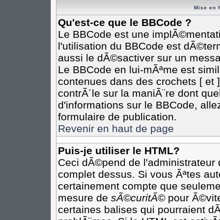
Mise en 
Qu'est-ce que le BBCode ?
Le BBCode est une implÃ©mentatio
l'utilisation du BBCode est dÃ©te
aussi le dÃ©sactiver sur un messag
Le BBCode en lui-mÃªme est simila
contenues dans des crochets [ et ] 
contrÃ´le sur la maniÃ¨re dont que
d'informations sur le BBCode, allez
formulaire de publication.
Revenir en haut de page
Puis-je utiliser le HTML?
Ceci dÃ©pend de l'administrateur q
complet dessus. Si vous Ãªtes auto
certainement compte que seulement
mesure de
sÃ©curitÃ©
pour Ã©vite
certaines balises qui pourraient d