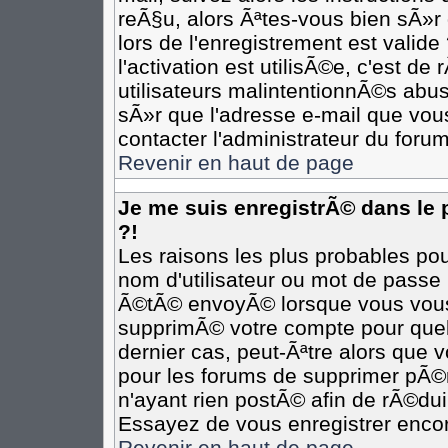
reÃ§u, alors Ãªtes-vous bien sÃ»r
lors de l'enregistrement est valide
l'activation est utilisÃ©e, c'est d
utilisateurs malintentionnÃ©s ab
sÃ»r que l'adresse e-mail que vous
contacter l'administrateur du forum
Revenir en haut de page
Je me suis enregistrÃ© dans le
?!
Les raisons les plus probables po
nom d'utilisateur ou mot de passe i
Ã©tÃ© envoyÃ© lorsque vous vous Ã
supprimÃ© votre compte pour quel
dernier cas, peut-Ãªtre alors que v
pour les forums de supprimer pÃ©r
n'ayant rien postÃ© afin de rÃ©dui
Essayez de vous enregistrer encor
Revenir en haut de page