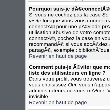
Pourquoi suis-je dÃ©connectÃ©
Si vous ne cochez pas la case
Se
visite
lorsque vous vous connectez
connectÃ© pour une pÃ©riode prÃ©
utilisation abusive de votre compte
connectÃ©, cochez la case en vous
recommandÃ© si vous accÃ©dez au 
partagÃ©, exemple : bibliothÃ¨que,
Revenir en haut de page
Comment puis-je Ã©viter que mon
liste des utilisateurs en ligne ?
Dans votre profil, vous trouverez 
vous choisissez
Oui
, vous n'appa
administrateurs ou vous-mÃªme. 
invisible.
Revenir en haut de page