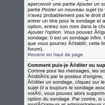
apercevoir une partie
Ajouter un 
partie
Poster un nouveau sujet
(si
n'avez probablement pas le droit
entrer un titre pour le sondage et
option, entrez son nom dans le ch
Ajouter l'option
. Vous pouvez Ã©gal
sondage; 0 est un sondage infini. I
que vous pourrez Ã©tablir; cette li
forum).
Revenir en haut de page
Comment puis-je Ã©diter ou su
Comme pour les messages, les so
Ã©ditÃ©s par le posteur d'origine
Ã©diter un sondage, cliquez sur l
sujet (il a toujours le sondage as
votÃ©, vous pouvez alors supprime
option du sondage. Par contre, si
modÃ©rateurs et administrateurs po