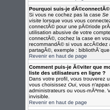
Pourquoi suis-je dÃ©connectÃ©
Si vous ne cochez pas la case
Se
visite
lorsque vous vous connectez
connectÃ© pour une pÃ©riode prÃ©
utilisation abusive de votre compte
connectÃ©, cochez la case en vous
recommandÃ© si vous accÃ©dez au 
partagÃ©, exemple : bibliothÃ¨que,
Revenir en haut de page
Comment puis-je Ã©viter que mon
liste des utilisateurs en ligne ?
Dans votre profil, vous trouverez 
vous choisissez
Oui
, vous n'appa
administrateurs ou vous-mÃªme. 
invisible.
Revenir en haut de page