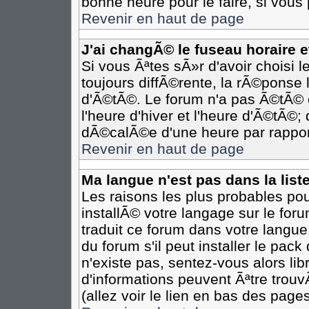
bonne heure pour le faire, si vous
Revenir en haut de page
J'ai changÃ© le fuseau horaire et
Si vous Ãªtes sÃ»r d'avoir choisi l
toujours diffÃ©rente, la rÃ©ponse 
d'Ã©tÃ©. Le forum n'a pas Ã©tÃ©
l'heure d'hiver et l'heure d'Ã©tÃ©;
dÃ©calÃ©e d'une heure par rapport
Revenir en haut de page
Ma langue n'est pas dans la liste
Les raisons les plus probables pour
installÃ© votre langage sur le for
traduit ce forum dans votre langu
du forum s'il peut installer le pac
n'existe pas, sentez-vous alors li
d'informations peuvent Ãªtre trou
(allez voir le lien en bas des pages