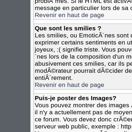
problÃ¨mes. Si le HTML est activ
message en particulier lors de sa 
Revenir en haut de page
Que sont les smilies ?
Les smilies, ou EmoticÃ´nes sont d
exprimer certains sentiments en util
joyeux, :( signifie triste. Vous po
´nes lors de la composition d'un 
abusivement ces smilies, car ils pe
modÃ©rateur pourrait dÃ©cider de 
entiÃ¨rement.
Revenir en haut de page
Puis-je poster des Images?
Vous pouvez montrer des images Ã
il n'y a actuellement pas de moye
ce forum. Vous devez donc crÃ©er
serveur web public, exemple : htt