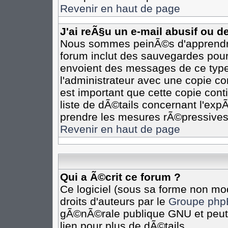
Revenir en haut de page
J'ai reÃ§u un e-mail abusif ou 
Nous sommes peinÃ©s d'apprendre 
forum inclut des sauvegardes pour 
envoient des messages de ce type
l'administrateur avec une copie co
est important que cette copie cont
liste de dÃ©tails concernant l'expÃ
prendre les mesures rÃ©pressives
Revenir en haut de page
Qui a Ã©crit ce forum ?
Ce logiciel (sous sa forme non mod
droits d'auteurs par le
Groupe php
gÃ©nÃ©rale publique GNU et peut Ã
lien pour plus de dÃ©tails.