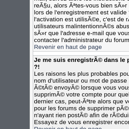
reÃ§u, alors Ãªtes-vous bien sÃ»r
lors de l'enregistrement est valide
l'activation est utilisÃ©e, c'est d
utilisateurs malintentionnÃ©s ab
sÃ»r que l'adresse e-mail que vous
contacter l'administrateur du forum
Revenir en haut de page
Je me suis enregistrÃ© dans le
?!
Les raisons les plus probables po
nom d'utilisateur ou mot de passe i
Ã©tÃ© envoyÃ© lorsque vous vous Ã
supprimÃ© votre compte pour quel
dernier cas, peut-Ãªtre alors que v
pour les forums de supprimer pÃ©r
n'ayant rien postÃ© afin de rÃ©dui
Essayez de vous enregistrer encor
Revenir en haut de page