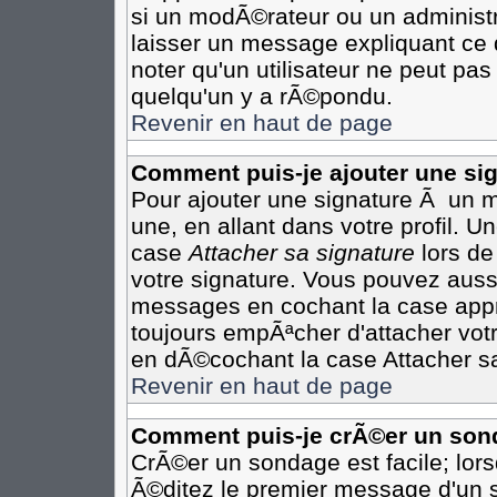
si un modÃ©rateur ou un administr
laisser un message expliquant ce q
noter qu'un utilisateur ne peut p
quelqu'un y a rÃ©pondu.
Revenir en haut de page
Comment puis-je ajouter une s
Pour ajouter une signature Ã un 
une, en allant dans votre profil. 
case
Attacher sa signature
lors de
votre signature. Vous pouvez aussi
messages en cochant la case appro
toujours empÃªcher d'attacher vot
en dÃ©cochant la case Attacher sa
Revenir en haut de page
Comment puis-je crÃ©er un son
CrÃ©er un sondage est facile; lor
Ã©ditez le premier message d'un su