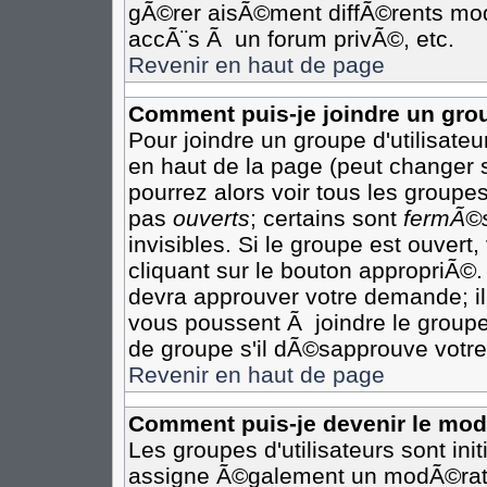
gÃ©rer aisÃ©ment diffÃ©rents mod
accÃ¨s Ã un forum privÃ©, etc.
Revenir en haut de page
Comment puis-je joindre un grou
Pour joindre un groupe d'utilisateur
en haut de la page (peut changer 
pourrez alors voir tous les groupes
pas
ouverts
; certains sont
fermÃ©
invisibles. Si le groupe est ouver
cliquant sur le bouton appropriÃ©.
devra approuver votre demande; il
vous poussent Ã joindre le groupe
de groupe s'il dÃ©sapprouve votre
Revenir en haut de page
Comment puis-je devenir le modÃ
Les groupes d'utilisateurs sont init
assigne Ã©galement un modÃ©rateu