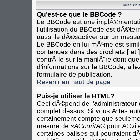
Mise en 
Qu'est-ce que le BBCode ?
Le BBCode est une implÃ©mentatio
l'utilisation du BBCode est dÃ©te
aussi le dÃ©sactiver sur un messag
Le BBCode en lui-mÃªme est simila
contenues dans des crochets [ et ] 
contrÃ´le sur la maniÃ¨re dont que
d'informations sur le BBCode, allez
formulaire de publication.
Revenir en haut de page
Puis-je utiliser le HTML?
Ceci dÃ©pend de l'administrateur q
complet dessus. Si vous Ãªtes auto
certainement compte que seulement
mesure de
sÃ©curitÃ©
pour Ã©vite
certaines balises qui pourraient d