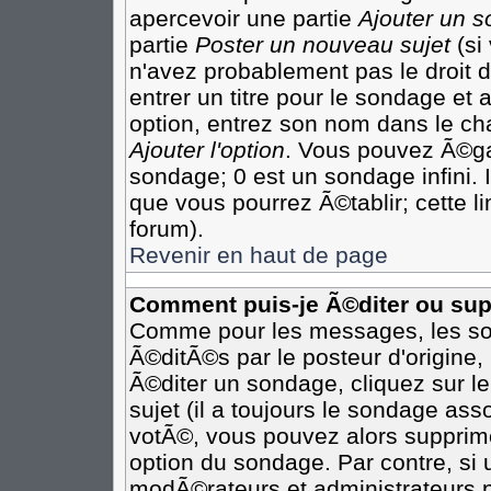
apercevoir une partie
Ajouter un 
partie
Poster un nouveau sujet
(si
n'avez probablement pas le droit
entrer un titre pour le sondage et
option, entrez son nom dans le ch
Ajouter l'option
. Vous pouvez Ã©gal
sondage; 0 est un sondage infini. I
que vous pourrez Ã©tablir; cette li
forum).
Revenir en haut de page
Comment puis-je Ã©diter ou su
Comme pour les messages, les so
Ã©ditÃ©s par le posteur d'origine
Ã©diter un sondage, cliquez sur l
sujet (il a toujours le sondage as
votÃ©, vous pouvez alors supprime
option du sondage. Par contre, si
modÃ©rateurs et administrateurs po