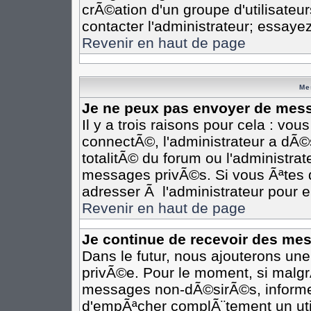
crÃ©ation d'un groupe d'utilisateu
contacter l'administrateur; essaye
Revenir en haut de page
Me
Je ne peux pas envoyer de mess
Il y a trois raisons pour cela : vo
connectÃ©, l'administrateur a dÃ©
totalitÃ© du forum ou l'administr
messages privÃ©s. Si vous Ãªtes d
adresser Ã l'administrateur pour e
Revenir en haut de page
Je continue de recevoir des me
Dans le futur, nous ajouterons un
privÃ©e. Pour le moment, si malgr
messages non-dÃ©sirÃ©s, informez-e
d'empÃªcher complÃ¨tement un uti