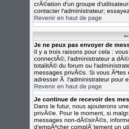
crÃ©ation d'un groupe d'utilisateu
contacter l'administrateur; essaye
Revenir en haut de page
Me
Je ne peux pas envoyer de mess
Il y a trois raisons pour cela : vo
connectÃ©, l'administrateur a dÃ©
totalitÃ© du forum ou l'administr
messages privÃ©s. Si vous Ãªtes d
adresser Ã l'administrateur pour e
Revenir en haut de page
Je continue de recevoir des me
Dans le futur, nous ajouterons un
privÃ©e. Pour le moment, si malgr
messages non-dÃ©sirÃ©s, informez-e
d'empÃªcher complÃ¨tement un uti