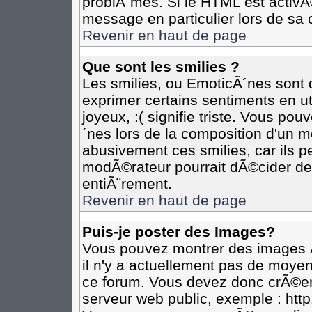
problÃ¨mes. Si le HTML est activ
message en particulier lors de sa 
Revenir en haut de page
Que sont les smilies ?
Les smilies, ou EmoticÃ´nes sont d
exprimer certains sentiments en util
joyeux, :( signifie triste. Vous po
´nes lors de la composition d'un 
abusivement ces smilies, car ils pe
modÃ©rateur pourrait dÃ©cider de 
entiÃ¨rement.
Revenir en haut de page
Puis-je poster des Images?
Vous pouvez montrer des images Ã
il n'y a actuellement pas de moye
ce forum. Vous devez donc crÃ©er
serveur web public, exemple : htt