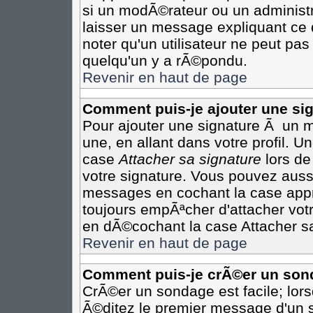
si un modÃ©rateur ou un administr
laisser un message expliquant ce q
noter qu'un utilisateur ne peut p
quelqu'un y a rÃ©pondu.
Revenir en haut de page
Comment puis-je ajouter une s
Pour ajouter une signature Ã un 
une, en allant dans votre profil. 
case
Attacher sa signature
lors de
votre signature. Vous pouvez aussi
messages en cochant la case appro
toujours empÃªcher d'attacher vot
en dÃ©cochant la case Attacher sa
Revenir en haut de page
Comment puis-je crÃ©er un son
CrÃ©er un sondage est facile; lor
Ã©ditez le premier message d'un su