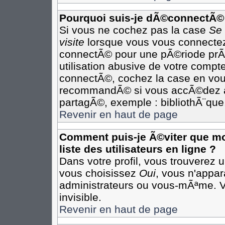
Pourquoi suis-je dÃ©connectÃ©
Si vous ne cochez pas la case
Se
visite
lorsque vous vous connectez
connectÃ© pour une pÃ©riode prÃ©
utilisation abusive de votre compte
connectÃ©, cochez la case en vous
recommandÃ© si vous accÃ©dez au 
partagÃ©, exemple : bibliothÃ¨que,
Revenir en haut de page
Comment puis-je Ã©viter que mon
liste des utilisateurs en ligne ?
Dans votre profil, vous trouverez 
vous choisissez
Oui
, vous n'appa
administrateurs ou vous-mÃªme. 
invisible.
Revenir en haut de page