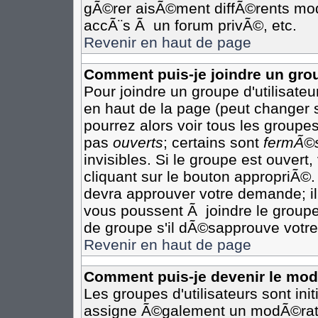
gÃ©rer aisÃ©ment diffÃ©rents mod
accÃ¨s Ã un forum privÃ©, etc.
Revenir en haut de page
Comment puis-je joindre un grou
Pour joindre un groupe d'utilisateur
en haut de la page (peut changer 
pourrez alors voir tous les groupes
pas
ouverts
; certains sont
fermÃ©
invisibles. Si le groupe est ouver
cliquant sur le bouton appropriÃ©.
devra approuver votre demande; il
vous poussent Ã joindre le groupe
de groupe s'il dÃ©sapprouve votre
Revenir en haut de page
Comment puis-je devenir le modÃ
Les groupes d'utilisateurs sont init
assigne Ã©galement un modÃ©rateu