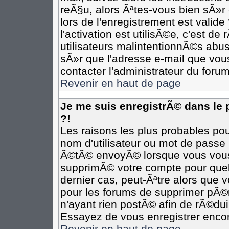
reÃ§u, alors Ãªtes-vous bien sÃ»r
lors de l'enregistrement est valide
l'activation est utilisÃ©e, c'est d
utilisateurs malintentionnÃ©s ab
sÃ»r que l'adresse e-mail que vous
contacter l'administrateur du forum
Revenir en haut de page
Je me suis enregistrÃ© dans le
?!
Les raisons les plus probables po
nom d'utilisateur ou mot de passe i
Ã©tÃ© envoyÃ© lorsque vous vous Ã
supprimÃ© votre compte pour quel
dernier cas, peut-Ãªtre alors que v
pour les forums de supprimer pÃ©r
n'ayant rien postÃ© afin de rÃ©dui
Essayez de vous enregistrer encor
Revenir en haut de page