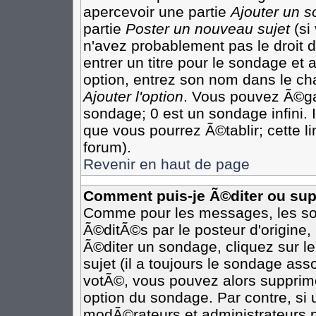
apercevoir une partie
Ajouter un 
partie
Poster un nouveau sujet
(si
n'avez probablement pas le droit
entrer un titre pour le sondage et
option, entrez son nom dans le ch
Ajouter l'option
. Vous pouvez Ã©gal
sondage; 0 est un sondage infini. I
que vous pourrez Ã©tablir; cette li
forum).
Revenir en haut de page
Comment puis-je Ã©diter ou su
Comme pour les messages, les so
Ã©ditÃ©s par le posteur d'origine
Ã©diter un sondage, cliquez sur l
sujet (il a toujours le sondage as
votÃ©, vous pouvez alors supprime
option du sondage. Par contre, si
modÃ©rateurs et administrateurs po