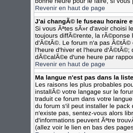
bonne heure pour le faire, si vous
Revenir en haut de page
J'ai changÃ© le fuseau horaire et
Si vous Ãªtes sÃ»r d'avoir choisi l
toujours diffÃ©rente, la rÃ©ponse 
d'Ã©tÃ©. Le forum n'a pas Ã©tÃ©
l'heure d'hiver et l'heure d'Ã©tÃ©;
dÃ©calÃ©e d'une heure par rapport
Revenir en haut de page
Ma langue n'est pas dans la liste
Les raisons les plus probables pour
installÃ© votre langage sur le for
traduit ce forum dans votre langu
du forum s'il peut installer le pac
n'existe pas, sentez-vous alors li
d'informations peuvent Ãªtre trou
(allez voir le lien en bas des pages