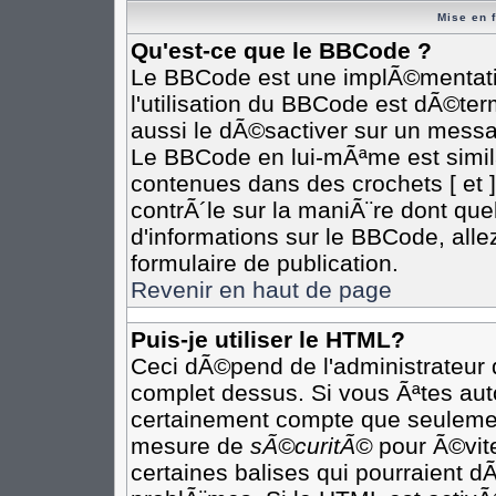
Mise en 
Qu'est-ce que le BBCode ?
Le BBCode est une implÃ©mentatio
l'utilisation du BBCode est dÃ©te
aussi le dÃ©sactiver sur un messag
Le BBCode en lui-mÃªme est simila
contenues dans des crochets [ et ] 
contrÃ´le sur la maniÃ¨re dont que
d'informations sur le BBCode, allez
formulaire de publication.
Revenir en haut de page
Puis-je utiliser le HTML?
Ceci dÃ©pend de l'administrateur q
complet dessus. Si vous Ãªtes auto
certainement compte que seulement
mesure de
sÃ©curitÃ©
pour Ã©vite
certaines balises qui pourraient d