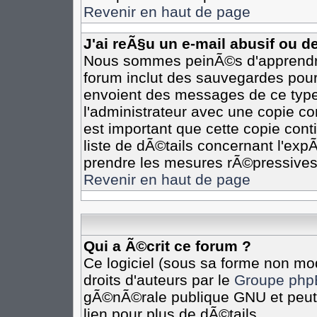
Revenir en haut de page
J'ai reÃ§u un e-mail abusif ou 
Nous sommes peinÃ©s d'apprendre 
forum inclut des sauvegardes pour 
envoient des messages de ce type
l'administrateur avec une copie co
est important que cette copie cont
liste de dÃ©tails concernant l'expÃ
prendre les mesures rÃ©pressives
Revenir en haut de page
Qui a Ã©crit ce forum ?
Ce logiciel (sous sa forme non mod
droits d'auteurs par le
Groupe php
gÃ©nÃ©rale publique GNU et peut Ã
lien pour plus de dÃ©tails.